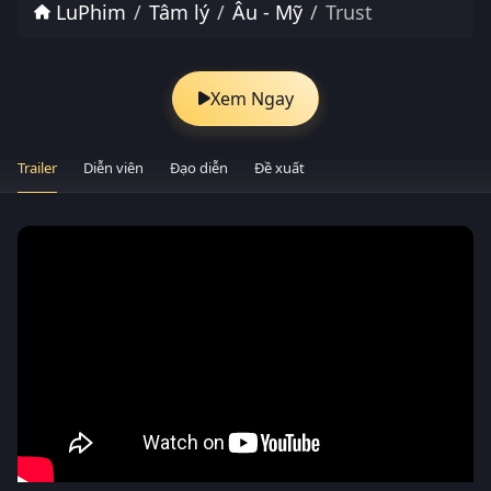
LuPhim
Tâm lý
Âu - Mỹ
Trust
Xem Ngay
Trailer
Diễn viên
Đạo diễn
Đề xuất