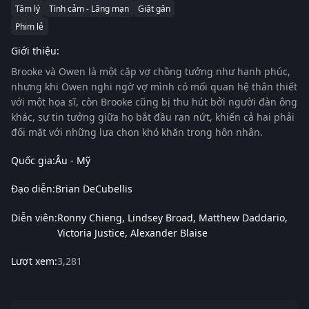
Tâm lý
Tình cảm - Lãng mạn
Giật gân
Phim lẻ
Giới thiệu:
Brooke và Owen là một cặp vợ chồng tưởng như hạnh phúc,
nhưng khi Owen nghi ngờ vợ mình có mối quan hệ thân thiết
với một họa sĩ, còn Brooke cũng bị thu hút bởi người đàn ông
khác, sự tin tưởng giữa họ bắt đầu rạn nứt, khiến cả hai phải
đối mặt với những lựa chọn khó khăn trong hôn nhân.
Quốc gia:
Âu - Mỹ
Đạo diễn:
Brian DeCubellis
Diễn viên:
Ronny Chieng
Lindsey Broad
Matthew Daddario
Victoria Justice
Alexander Blaise
Lượt xem:
3,281