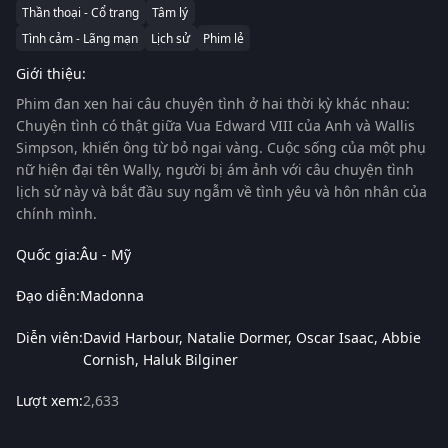
Thần thoại - Cổ trang
Tâm lý
Tình cảm - Lãng mạn
Lịch sử
Phim lẻ
Giới thiệu:
Phim đan xen hai câu chuyện tình ở hai thời kỳ khác nhau:
Chuyện tình có thật giữa Vua Edward VIII của Anh và Wallis
Simpson, khiến ông từ bỏ ngai vàng. Cuộc sống của một phụ
nữ hiện đại tên Wally, người bị ám ảnh với câu chuyện tình
lịch sử này và bắt đầu suy ngẫm về tình yêu và hôn nhân của
chính mình.
Quốc gia:
Âu - Mỹ
Đạo diễn:
Madonna
Diễn viên:
David Harbour
Natalie Dormer
Oscar Isaac
Abbie
Cornish
Haluk Bilginer
Lượt xem:
2,633