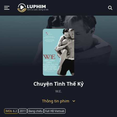
Chuyện Tình Thế Kỷ
W.E.
Thông tin phim
6.2
2011
Đang chiếu
Full HD Vietsub