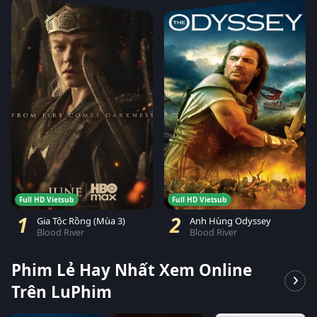
Full HD Vietsub
Full HD Vietsub
1
2
Gia Tộc Rồng (Mùa 3)
Anh Hùng Odyssey
Blood River
Blood River
Phim Lẻ Hay Nhất Xem Online
Trên LuPhim