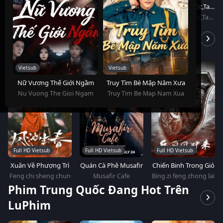
Kẻ Thù Của Trái Tim
Vua Bài Ẩn Danh
Từ Bỏ Hôn Ước,Ta
Phò Tá Tân Đế
Ke Thu Cua Trai Tim
Vua Bai An Danh
Tu Bo Hon Uoc,Ta
Pho Ta Tan De
Phim Bộ Cập Nhật Liên Tục Trên
LuPhim
Vietsub
Vietsub
Nữ Vương Thế Giới Ngầm
Truy Tìm Bé Mập Năm Xưa
Nu Vuong The Gioi Ngam
Truy Tim Be Map Nam Xua
Full HD Vietsub
Full HD Vietsub
Full HD Vietsub
Xuân Về Phượng Trì
Quán Cà Phê Musafir
Chiến Binh Trong Gió
Feng chi sheng chun
Musafir Cafe
Bing zi feng zhong lai
Phim Trung Quốc Đang Hot Trên
LuPhim