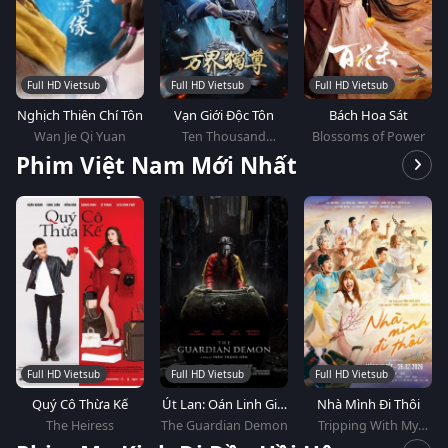
Full HD Vietsub
Full HD Vietsub
Full HD Vietsub
Nghịch Thiên Chí Tôn
Vạn Giới Độc Tôn
Bách Hoa Sát
Wan Jie Qi Yuan
Ten Thousand
Blossoms of Power
Worlds
Phim Việt Nam Mới Nhất
Full HD Vietsub
Full HD Vietsub
Full HD Vietsub
Quý Cô Thừa Kế
Út Lan: Oán Linh Giữ
Nhà Mình Đi Thôi
Của
The Heiress
The Guardian Demon
Tripping With My
Family