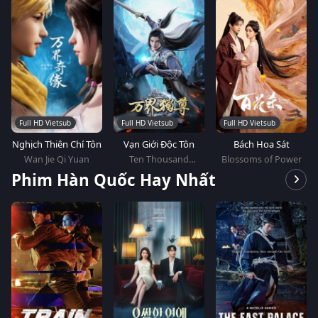
Full HD Vietsub
Full HD Vietsub
Full HD Vietsub
Nghịch Thiên Chí Tôn
Vạn Giới Độc Tôn
Bách Hoa Sát
Wan Jie Qi Yuan
Ten Thousand
Blossoms of Power
Worlds
Phim Hàn Quốc Hay Nhất