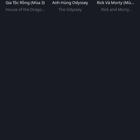
Gia Tộc Rồng (Mùa 3)
Anh Hùng Odyssey
Rick Và Morty (Mùa
9)
House of the Dragon
The Odyssey
Rick and Morty
Season 3
Season 9