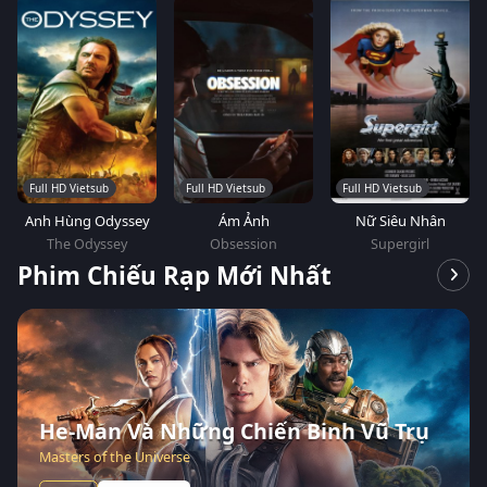
Full HD Vietsub
Full HD Vietsub
Full HD Vietsub
Anh Hùng Odyssey
Ám Ảnh
Nữ Siêu Nhân
The Odyssey
Obsession
Supergirl
Phim Chiếu Rạp Mới Nhất
He-Man Và Những Chiến Binh Vũ Trụ
Quý Cô Thừa Kế
Đội Thám Tử Cừu: Án Mạng Lúc Nửa
Cuộc Chiến Sinh Tử II
Đêm
Masters of the Universe
The Heiress
The Sheep Detectives
Mortal Kombat II