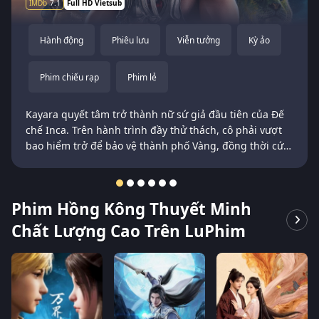
Yêu Nữ Thích Hàng Hiệu 2
Một Bộ Phim Của Lee Cronin: Xác Ướp
7.1
5.4
7.5
6.6
Full HD Vietsub
Full HD Vietsub
Full HD Vietsub
Full HD Vietsub
The Devil Wears Prada 2
Lee Cronin's The Mummy
Hành động
Hài hước
Hài hước
Hành động
Tình cảm - Lãng mạn
Gia đình
Phiêu lưu
Võ thuật - Kiếm hiệp
Bí ẩn
Viễn tưởng
Phim chiếu rạp
Phim chiếu rạp
Phiêu lưu
Kỳ ảo
6.6
6.2
Full HD Vietsub
Full HD Vietsub
Phim chiếu rạp
Phim lẻ
Phim lẻ
Viễn tưởng
Tâm lý
Kinh dị
Hài hước
Phim chiếu rạp
Kỳ ảo
Phim lẻ
Phim chiếu rạp
Phim chiếu rạp
Phim lẻ
Phim lẻ
Kayara quyết tâm trở thành nữ sứ giả đầu tiên của Đế
Kayara quyết tâm trở thành nữ sứ giả đầu tiên của Đế
Kayara quyết tâm trở thành nữ sứ giả đầu tiên của Đế
Kayara quyết tâm trở thành nữ sứ giả đầu tiên của Đế
Kayara quyết tâm trở thành nữ sứ giả đầu tiên của Đế
Kayara quyết tâm trở thành nữ sứ giả đầu tiên của Đế
chế Inca. Trên hành trình đầy thử thách, cô phải vượt
chế Inca. Trên hành trình đầy thử thách, cô phải vượt
chế Inca. Trên hành trình đầy thử thách, cô phải vượt
chế Inca. Trên hành trình đầy thử thách, cô phải vượt
chế Inca. Trên hành trình đầy thử thách, cô phải vượt
chế Inca. Trên hành trình đầy thử thách, cô phải vượt
bao hiểm trở để bảo vệ thành phố Vàng, đồng thời cứu
bao hiểm trở để bảo vệ thành phố Vàng, đồng thời cứu
bao hiểm trở để bảo vệ thành phố Vàng, đồng thời cứu
bao hiểm trở để bảo vệ thành phố Vàng, đồng thời cứu
bao hiểm trở để bảo vệ thành phố Vàng, đồng thời cứu
bao hiểm trở để bảo vệ thành phố Vàng, đồng thời cứu
lấy bạn bè và gia đình.
lấy bạn bè và gia đình.
lấy bạn bè và gia đình.
lấy bạn bè và gia đình.
lấy bạn bè và gia đình.
lấy bạn bè và gia đình.
Phim Hồng Kông Thuyết Minh
Chất Lượng Cao Trên LuPhim