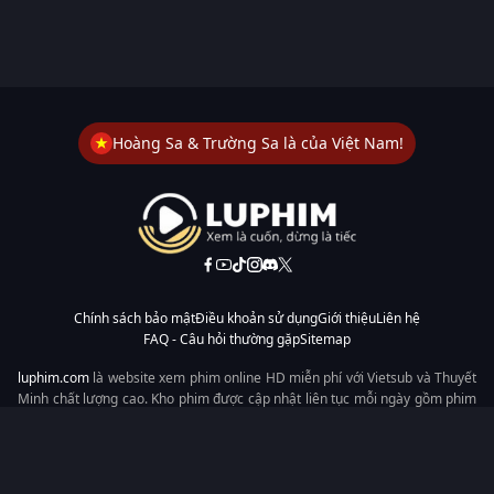
Hoàng Sa & Trường Sa là của Việt Nam!
Chính sách bảo mật
Điều khoản sử dụng
Giới thiệu
Liên hệ
FAQ - Câu hỏi thường gặp
Sitemap
luphim.com
là website xem phim online HD miễn phí với Vietsub và Thuyết
Minh chất lượng cao. Kho phim được cập nhật liên tục mỗi ngày gồm phim
lẻ, phim chiếu rạp, phim Trung Quốc, Hàn Quốc, cổ trang, hiện đại, tình
cảm và hành động. Tốc độ tải nhanh, giao diện dễ dùng, xem mượt trên
mọi thiết bị, mang đến trải nghiệm xem phim tiện lợi cho người yêu phim
tại Việt Nam.