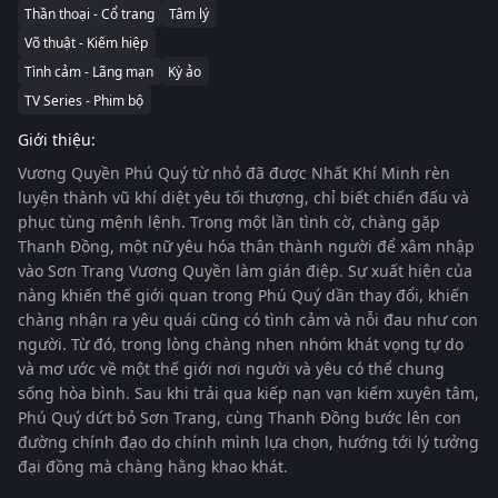
Thần thoại - Cổ trang
Tâm lý
Võ thuật - Kiếm hiệp
Tình cảm - Lãng mạn
Kỳ ảo
TV Series - Phim bộ
Giới thiệu:
Vương Quyền Phú Quý từ nhỏ đã được Nhất Khí Minh rèn
luyện thành vũ khí diệt yêu tối thượng, chỉ biết chiến đấu và
phục tùng mệnh lệnh. Trong một lần tình cờ, chàng gặp
Thanh Đồng, một nữ yêu hóa thân thành người để xâm nhập
vào Sơn Trang Vương Quyền làm gián điệp. Sự xuất hiện của
nàng khiến thế giới quan trong Phú Quý dần thay đổi, khiến
chàng nhận ra yêu quái cũng có tình cảm và nỗi đau như con
người. Từ đó, trong lòng chàng nhen nhóm khát vọng tự do
và mơ ước về một thế giới nơi người và yêu có thể chung
sống hòa bình. Sau khi trải qua kiếp nạn vạn kiếm xuyên tâm,
Phú Quý dứt bỏ Sơn Trang, cùng Thanh Đồng bước lên con
đường chính đạo do chính mình lựa chọn, hướng tới lý tưởng
đại đồng mà chàng hằng khao khát.