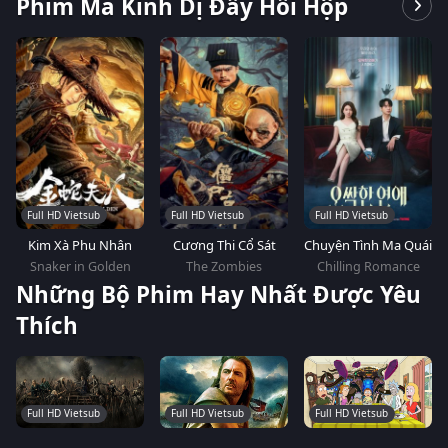
Phim Ma Kinh Dị Đầy Hồi Hộp
Full HD Vietsub
Full HD Vietsub
Full HD Vietsub
Kim Xà Phu Nhân
Cương Thi Cổ Sát
Chuyện Tình Ma Quái
Snaker in Golden
The Zombies
Chilling Romance
Những Bộ Phim Hay Nhất Được Yêu
Thích
Full HD Vietsub
Full HD Vietsub
Full HD Vietsub