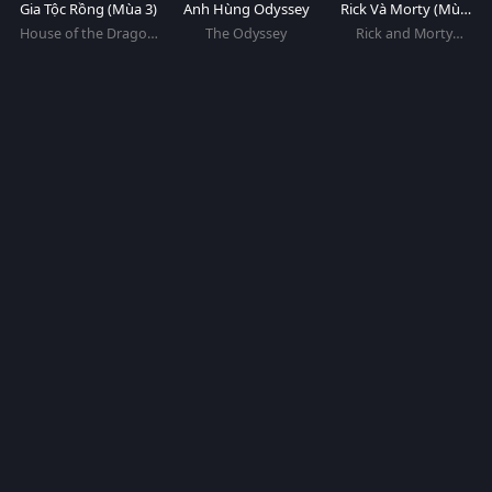
Gia Tộc Rồng (Mùa 3)
Anh Hùng Odyssey
Rick Và Morty (Mùa
9)
House of the Dragon
The Odyssey
Rick and Morty
Season 3
Season 9