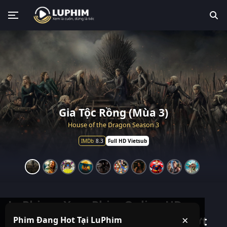
He-Man Và Những Chiến Binh Vũ Trụ
Đặc Vụ Kim Tái Khởi Động
Hành Trình Của Moana
Rick Và Morty (Mùa 9)
Gia Tộc Rồng (Mùa 3)
Anh Hùng Odyssey
Nữ Siêu Nhân
Đảo Hải Tặc
Silo (Mùa 3)
Ám Ảnh
House of the Dragon Season 3
Rick and Morty Season 9
Masters of the Universe
Agent Kim Reactivated
Silo Season 3
The Odyssey
Obsession
One Piece
Supergirl
Moana
8.3
7.0
9.0
8.1
8.2
9.0
8.1
4.4
7.1
7.6
Full HD Vietsub
Full HD Vietsub
Full HD Vietsub
Full HD Vietsub
Full HD Vietsub
Full HD Vietsub
Full HD Vietsub
Full HD Vietsub
Full HD Vietsub
Full HD Vietsub
LuPhim – Xem Phim Online HD
×
Vietsub, Thuyết Minh Nhanh Mượt
Phim Đang Hot Tại LuPhim