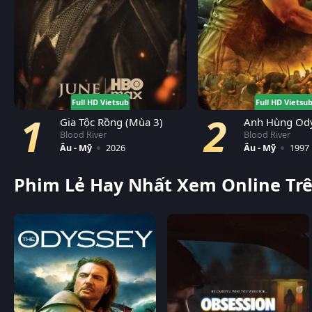
Full HD Vietsub
Full HD Vietsu
1
2
Gia Tộc Rồng (Mùa 3)
Anh Hùng Od
Blood River
Blood River
Âu - Mỹ
2026
Âu - Mỹ
1997
Phim Lẻ Hay Nhất Xem Online Tr