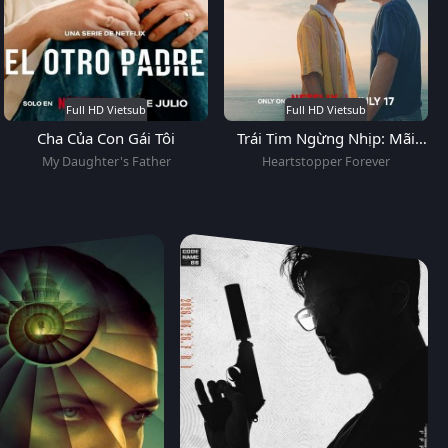
Full HD Vietsub
Full HD Vietsub
Cha Của Con Gái Tôi
Trái Tim Ngừng Nhịp: Mãi
Yêu
My Daughter's Father
Heartstopper Forever