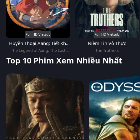
Full HD Vietsub
Full HD Vietsub
Huyền Thoại Aang: Tiết Khí
Niềm Tin Vô Thực
Sư Cuối Cùng
The Legend of Aang: The Last
The Truthers
Airbender
Top 10 Phim Xem Nhiều Nhất