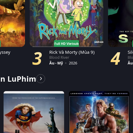
b
Full HD Vietsub
3
4
yssey
Rick Và Morty (Mùa 9)
Si
Blood River
Bl
Âu - Mỹ
2026
Âu
ên LuPhim