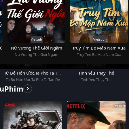
Vietsub
Vietsub
hù
Nữ Vương Thế Giới Ngầm
Truy Tìm Bé Mập Năm Xưa
Nu Vuong The Gioi Ngam
Truy Tim Be Map Nam Xua
Thuyết Minh
Thuyết Minh
Từ Bỏ Hôn Ước,Ta Phò Tá Tân
Tình Yêu Thay Thế
Đế
Tu Bo Hon Uoc,Ta Pho Ta Tan De
Tinh Yeu Thay The
LuPhim