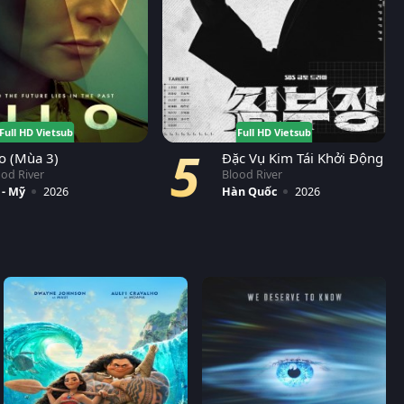
Full HD Vietsub
Full HD Vietsub
5
lo (Mùa 3)
Đặc Vụ Kim Tái Khởi Động
ood River
Blood River
 - Mỹ
2026
Hàn Quốc
2026