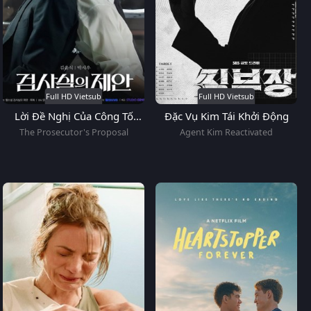
Full HD Vietsub
Full HD Vietsub
Lời Đề Nghị Của Công Tố
Đặc Vụ Kim Tái Khởi Động
Viên
The Prosecutor's Proposal
Agent Kim Reactivated