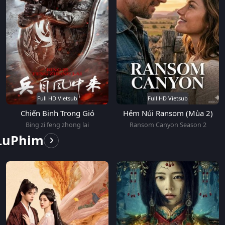
Full HD Vietsub
Full HD Vietsub
Chiến Binh Trong Gió
Hẻm Núi Ransom (Mùa 2)
Bing zi feng zhong lai
Ransom Canyon Season 2
 LuPhim