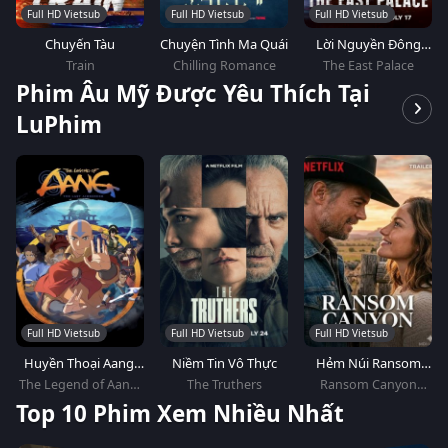
Full HD Vietsub
Full HD Vietsub
Full HD Vietsub
Chuyến Tàu
Chuyện Tình Ma Quái
Lời Nguyền Đông
Cung
Train
Chilling Romance
The East Palace
Phim Âu Mỹ Được Yêu Thích Tại
LuPhim
Full HD Vietsub
Full HD Vietsub
Full HD Vietsub
Huyền Thoại Aang:
Niềm Tin Vô Thực
Hẻm Núi Ransom
Tiết Khí Sư Cuối Cùng
(Mùa 2)
The Legend of Aang:
The Truthers
Ransom Canyon
The Last Airbender
Season 2
Top 10 Phim Xem Nhiều Nhất