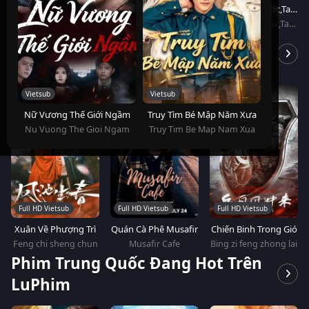
Kẻ Thù Của Trái Tim
Vua Bài Ẩn Danh
Từ Bỏ Hôn Ước,Ta
Phò Tá Tân Đế
Ke Thu Cua Trai Tim
Vua Bai An Danh
Tu Bo Hon Uoc,Ta
Pho Ta Tan De
Phim Bộ Cập Nhật Liên Tục Trên
LuPhim
Vietsub
Vietsub
Nữ Vương Thế Giới Ngầm
Truy Tìm Bé Mập Năm Xưa
Nu Vuong The Gioi Ngam
Truy Tim Be Map Nam Xua
Full HD Vietsub
Full HD Vietsub
Full HD Vietsub
Xuân Về Phượng Trì
Quán Cà Phê Musafir
Chiến Binh Trong Gió
Feng chi sheng chun
Musafir Cafe
Bing zi feng zhong lai
Phim Trung Quốc Đang Hot Trên
LuPhim