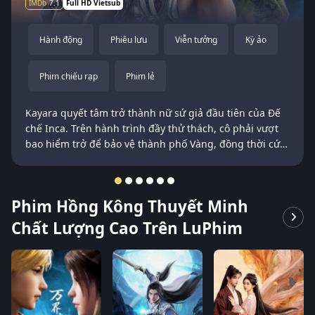
Yêu Nữ Thích Hàng Hiệu 2
Một Bộ Phim Của Lee Cronin: Xác Ướp
7.1
5.4
7.5
6.6
Full HD Vietsub
Full HD Vietsub
Full HD Vietsub
Full HD Vietsub
The Devil Wears Prada 2
Lee Cronin's The Mummy
Hành động
Hài hước
Hài hước
Hành động
Tình cảm - Lãng mạn
Gia đình
Phiêu lưu
Võ thuật - Kiếm hiệp
Bí ẩn
Viễn tưởng
Phim chiếu rạp
Phim chiếu rạp
Phiêu lưu
Kỳ ảo
6.6
6.2
Full HD Vietsub
Full HD Vietsub
Phim chiếu rạp
Phim lẻ
Phim lẻ
Viễn tưởng
Tâm lý
Kinh dị
Hài hước
Phim chiếu rạp
Kỳ ảo
Phim lẻ
Phim chiếu rạp
Phim chiếu rạp
Phim lẻ
Phim lẻ
Kayara quyết tâm trở thành nữ sứ giả đầu tiên của Đế
Kayara quyết tâm trở thành nữ sứ giả đầu tiên của Đế
Kayara quyết tâm trở thành nữ sứ giả đầu tiên của Đế
Kayara quyết tâm trở thành nữ sứ giả đầu tiên của Đế
Kayara quyết tâm trở thành nữ sứ giả đầu tiên của Đế
Kayara quyết tâm trở thành nữ sứ giả đầu tiên của Đế
chế Inca. Trên hành trình đầy thử thách, cô phải vượt
chế Inca. Trên hành trình đầy thử thách, cô phải vượt
chế Inca. Trên hành trình đầy thử thách, cô phải vượt
chế Inca. Trên hành trình đầy thử thách, cô phải vượt
chế Inca. Trên hành trình đầy thử thách, cô phải vượt
chế Inca. Trên hành trình đầy thử thách, cô phải vượt
bao hiểm trở để bảo vệ thành phố Vàng, đồng thời cứu
bao hiểm trở để bảo vệ thành phố Vàng, đồng thời cứu
bao hiểm trở để bảo vệ thành phố Vàng, đồng thời cứu
bao hiểm trở để bảo vệ thành phố Vàng, đồng thời cứu
bao hiểm trở để bảo vệ thành phố Vàng, đồng thời cứu
bao hiểm trở để bảo vệ thành phố Vàng, đồng thời cứu
lấy bạn bè và gia đình.
lấy bạn bè và gia đình.
lấy bạn bè và gia đình.
lấy bạn bè và gia đình.
lấy bạn bè và gia đình.
lấy bạn bè và gia đình.
Phim Hồng Kông Thuyết Minh
Chất Lượng Cao Trên LuPhim