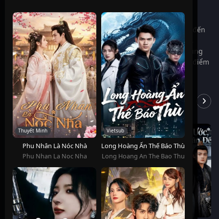
Miễn Phí
Giữa rất nhiều trang xem phim hiện nay,
LuPhim
mang đến
trải nghiệm xem phim online ổn định với chất lượng HD,
Vietsub và Thuyết Minh đầy đủ. Nhờ tải nhanh, dễ sử dụng
và cập nhật phim mới thường xuyên,
LuPhim
trở thành điểm
đến quen thuộc cho người yêu phim tại Việt Nam.
Phim Ngắn Drama Thuyết Minh
Tại LuPhim
Thuyết Minh
Vietsub
Phu Nhân Là Nóc Nhà
Long Hoàng Ẩn Thế Báo Thù
Phu Nhan La Noc Nha
Long Hoang An The Bao Thu
Thuyết Minh
Thuyết Minh
Thuyết Minh