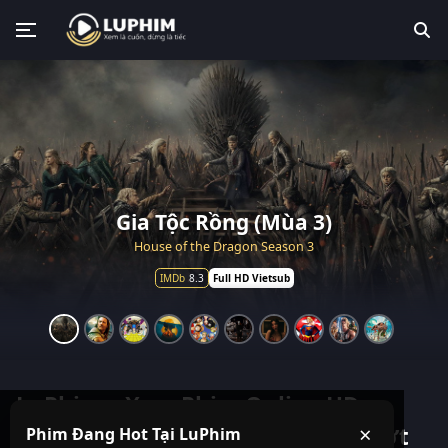
He-Man Và Những Chiến Binh Vũ Trụ
Đặc Vụ Kim Tái Khởi Động
Hành Trình Của Moana
Rick Và Morty (Mùa 9)
Gia Tộc Rồng (Mùa 3)
Anh Hùng Odyssey
Nữ Siêu Nhân
Đảo Hải Tặc
Silo (Mùa 3)
Ám Ảnh
House of the Dragon Season 3
Rick and Morty Season 9
Masters of the Universe
Agent Kim Reactivated
Silo Season 3
The Odyssey
Obsession
One Piece
Supergirl
Moana
8.3
7.0
9.0
8.1
9.0
8.2
8.1
4.4
7.1
7.6
Full HD Vietsub
Full HD Vietsub
Full HD Vietsub
Full HD Vietsub
Full HD Vietsub
Full HD Vietsub
Full HD Vietsub
Full HD Vietsub
Full HD Vietsub
Full HD Vietsub
LuPhim – Xem Phim Online HD
×
Vietsub, Thuyết Minh Nhanh Mượt
Phim Đang Hot Tại LuPhim