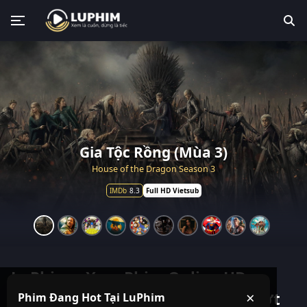
He-Man Và Những Chiến Binh Vũ Trụ
Đặc Vụ Kim Tái Khởi Động
Hành Trình Của Moana
Rick Và Morty (Mùa 9)
Gia Tộc Rồng (Mùa 3)
Anh Hùng Odyssey
Nữ Siêu Nhân
Đảo Hải Tặc
Silo (Mùa 3)
Ám Ảnh
House of the Dragon Season 3
Rick and Morty Season 9
Masters of the Universe
Agent Kim Reactivated
Silo Season 3
The Odyssey
Obsession
One Piece
Supergirl
Moana
8.3
7.0
9.0
8.1
9.0
8.2
8.1
4.4
7.1
7.6
Full HD Vietsub
Full HD Vietsub
Full HD Vietsub
Full HD Vietsub
Full HD Vietsub
Full HD Vietsub
Full HD Vietsub
Full HD Vietsub
Full HD Vietsub
Full HD Vietsub
LuPhim – Xem Phim Online HD
×
Vietsub, Thuyết Minh Nhanh Mượt
Phim Đang Hot Tại LuPhim