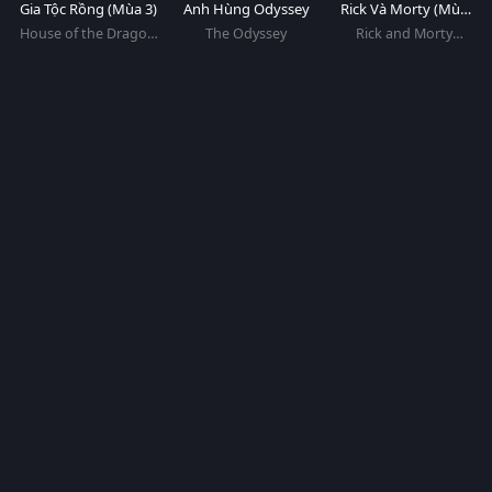
Gia Tộc Rồng (Mùa 3)
Anh Hùng Odyssey
Rick Và Morty (Mùa
9)
House of the Dragon
The Odyssey
Rick and Morty
Season 3
Season 9