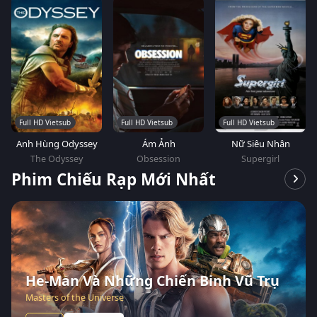
Full HD Vietsub
Full HD Vietsub
Full HD Vietsub
Anh Hùng Odyssey
Ám Ảnh
Nữ Siêu Nhân
The Odyssey
Obsession
Supergirl
Phim Chiếu Rạp Mới Nhất
He-Man Và Những Chiến Binh Vũ Trụ
Quý Cô Thừa Kế
Đội Thám Tử Cừu: Án Mạng Lúc Nửa
Cuộc Chiến Sinh Tử II
Đêm
Masters of the Universe
The Heiress
The Sheep Detectives
Mortal Kombat II