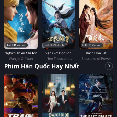
Full HD Vietsub
Full HD Vietsub
Full HD Vietsub
Nghịch Thiên Chí Tôn
Vạn Giới Độc Tôn
Bách Hoa Sát
Wan Jie Qi Yuan
Ten Thousand
Blossoms of Power
Worlds
Phim Hàn Quốc Hay Nhất