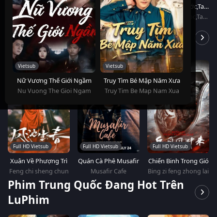
Kẻ Thù Của Trái Tim
Vua Bài Ẩn Danh
Từ Bỏ Hôn Ước,Ta
Phò Tá Tân Đế
Ke Thu Cua Trai Tim
Vua Bai An Danh
Tu Bo Hon Uoc,Ta
Pho Ta Tan De
Phim Bộ Cập Nhật Liên Tục Trên
LuPhim
Vietsub
Vietsub
Nữ Vương Thế Giới Ngầm
Truy Tìm Bé Mập Năm Xưa
Nu Vuong The Gioi Ngam
Truy Tim Be Map Nam Xua
Full HD Vietsub
Full HD Vietsub
Full HD Vietsub
Xuân Về Phượng Trì
Quán Cà Phê Musafir
Chiến Binh Trong Gió
Feng chi sheng chun
Musafir Cafe
Bing zi feng zhong lai
Phim Trung Quốc Đang Hot Trên
LuPhim