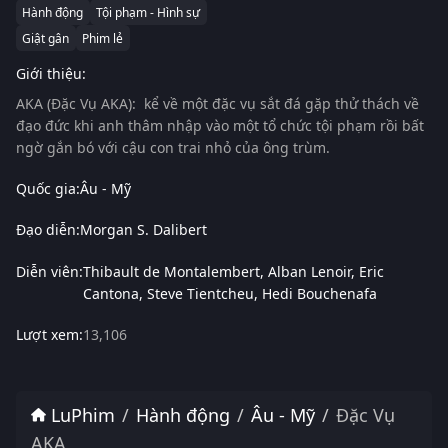
Hành động
Tội phạm - Hình sự
Giật gân
Phim lẻ
Giới thiệu:
AKA (Đặc Vụ AKA):
kể về một đặc vụ sắt đá gặp thử thách về
đạo đức khi anh thâm nhập vào một tổ chức tội phạm rồi bất
ngờ gắn bó với cậu con trai nhỏ của ông trùm.
Quốc gia:
Âu - Mỹ
Đạo diễn:
Morgan S. Dalibert
Diễn viên:
Thibault de Montalembert
Alban Lenoir
Eric
Cantona
Steve Tientcheu
Hedi Bouchenafa
Lượt xem:
13,106
LuPhim
Hành động
Âu - Mỹ
Đặc Vụ
AKA