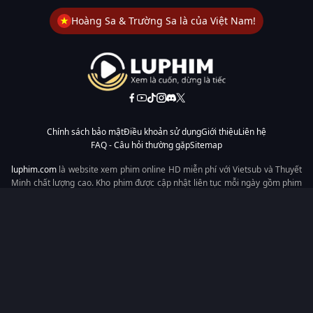
Hoàng Sa & Trường Sa là của Việt Nam!
Chính sách bảo mật
Điều khoản sử dụng
Giới thiệu
Liên hệ
FAQ - Câu hỏi thường gặp
Sitemap
luphim.com
là website xem phim online HD miễn phí với Vietsub và Thuyết
Minh chất lượng cao. Kho phim được cập nhật liên tục mỗi ngày gồm phim
lẻ, phim chiếu rạp, phim Trung Quốc, Hàn Quốc, cổ trang, hiện đại, tình
cảm và hành động. Tốc độ tải nhanh, giao diện dễ dùng, xem mượt trên
mọi thiết bị, mang đến trải nghiệm xem phim tiện lợi cho người yêu phim
tại Việt Nam.
Từ khóa tìm kiếm:
luphim.com
LuPhim
Phim Thuyết Minh
Phim Hay
Phim Mới
Phim Online
Copyright © 2026 by LuPhim - All rights reserved.