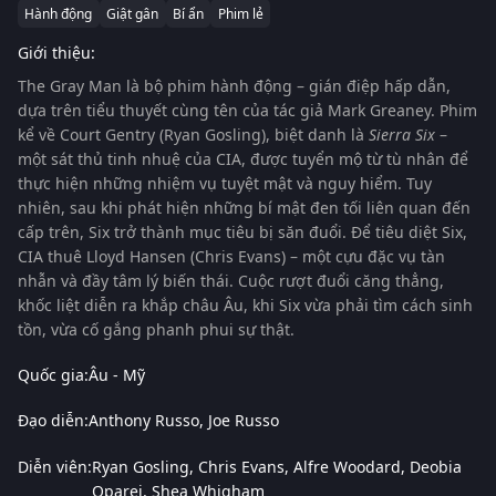
Hành động
Giật gân
Bí ẩn
Phim lẻ
Giới thiệu:
The Gray Man
là bộ phim hành động – gián điệp hấp dẫn,
dựa trên tiểu thuyết cùng tên của tác giả Mark Greaney. Phim
kể về Court Gentry (Ryan Gosling), biệt danh là
Sierra Six
–
một sát thủ tinh nhuệ của CIA, được tuyển mộ từ tù nhân để
thực hiện những nhiệm vụ tuyệt mật và nguy hiểm. Tuy
nhiên, sau khi phát hiện những bí mật đen tối liên quan đến
cấp trên, Six trở thành mục tiêu bị săn đuổi. Để tiêu diệt Six,
CIA thuê Lloyd Hansen (Chris Evans) – một cựu đặc vụ tàn
nhẫn và đầy tâm lý biến thái. Cuộc rượt đuổi căng thẳng,
khốc liệt diễn ra khắp châu Âu, khi Six vừa phải tìm cách sinh
tồn, vừa cố gắng phanh phui sự thật.
Quốc gia:
Âu - Mỹ
Đạo diễn:
Anthony Russo
Joe Russo
Diễn viên:
Ryan Gosling
Chris Evans
Alfre Woodard
Deobia
Oparei
Shea Whigham