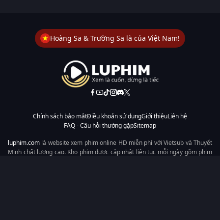
Hoàng Sa & Trường Sa là của Việt Nam!
Chính sách bảo mật
Điều khoản sử dụng
Giới thiệu
Liên hệ
FAQ - Câu hỏi thường gặp
Sitemap
luphim.com
là website xem phim online HD miễn phí với Vietsub và Thuyết
Minh chất lượng cao. Kho phim được cập nhật liên tục mỗi ngày gồm phim
lẻ, phim chiếu rạp, phim Trung Quốc, Hàn Quốc, cổ trang, hiện đại, tình
cảm và hành động. Tốc độ tải nhanh, giao diện dễ dùng, xem mượt trên
mọi thiết bị, mang đến trải nghiệm xem phim tiện lợi cho người yêu phim
tại Việt Nam.
Từ khóa tìm kiếm:
luphim.com
LuPhim
Phim Thuyết Minh
Phim Hay
Phim Mới
Phim Online