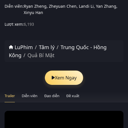
Diễn viên:
Ryan Zheng
Zheyuan Chen
Landi Li
Yan Zhang
Xinyu Han
Lượt xem:
6,193
LuPhim
Tâm lý
Trung Quốc - Hồng
Kông
Quả Bí Mật
Xem Ngay
Trailer
Diễn viên
Đạo diễn
Đề xuất