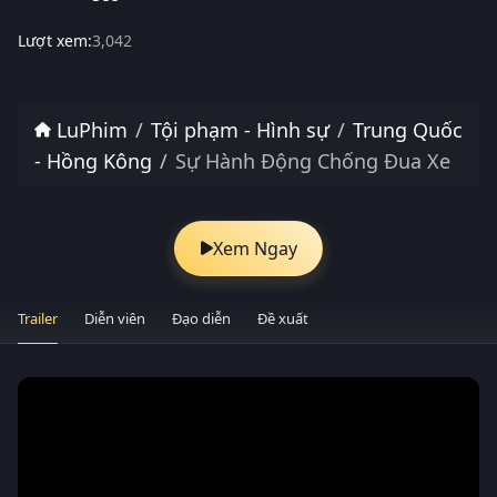
Lượt xem:
3,042
LuPhim
Tội phạm - Hình sự
Trung Quốc
- Hồng Kông
Sự Hành Động Chống Đua Xe
Xem Ngay
Trailer
Diễn viên
Đạo diễn
Đề xuất