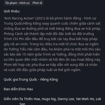
Tội phạm - Hình sự
Phim lẻ
Giới thiệu:
“Anti Racing Action” (2021)
là bộ phim hành động - hình sự
Trung Quốc/Hồng Kông xoay quanh cuộc chiến giữa cảnh sát
chống đua xe đường phố và một băng đảng đua xe trái phép.
Phòng Cảnh sát thành lập một đội đặc biệt do đội trưởng
Trình Chí Phi dẫn đầu để truy bắt các tay đua bất hợp pháp
gây rối an ninh. Trong lúc điều tra một tổ chức đua xe ngầm
do Tưởng Tiểu Hải cầm đầu, họ khám phá ra một mối thù sâu
sắc kéo dài 15 năm giữa Trình và Tưởng, đồng thời phát hiện
sự liên quan đến một nhóm xã hội đen ẩn sau hoạt động này.
Phim kết hợp các pha đua xe hấp dẫn với xung đột cá nhân
và cuộc đối đầu giữa pháp luật và thế giới ngầm.
Quốc gia:
Trung Quốc - Hồng Kông
Đạo diễn:
Elvis Hau
Diễn viên:
Tạ Thiên Hoa
Hugo Ng
Danny Lee
Yat-Wah Ho
Lok
See