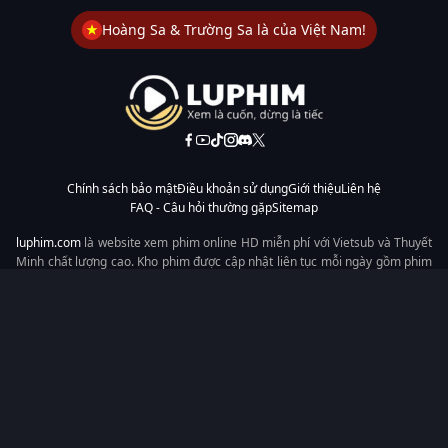
Hoàng Sa & Trường Sa là của Việt Nam!
Chính sách bảo mật
Điều khoản sử dụng
Giới thiệu
Liên hệ
FAQ - Câu hỏi thường gặp
Sitemap
luphim.com
là website xem phim online HD miễn phí với Vietsub và Thuyết
Minh chất lượng cao. Kho phim được cập nhật liên tục mỗi ngày gồm phim
lẻ, phim chiếu rạp, phim Trung Quốc, Hàn Quốc, cổ trang, hiện đại, tình
cảm và hành động. Tốc độ tải nhanh, giao diện dễ dùng, xem mượt trên
mọi thiết bị, mang đến trải nghiệm xem phim tiện lợi cho người yêu phim
tại Việt Nam.
Từ khóa tìm kiếm:
luphim.com
LuPhim
Phim Thuyết Minh
Phim Hay
Phim Mới
Phim Online
Copyright © 2026 by LuPhim - All rights reserved.