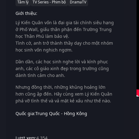
Tâm lý
TV Series - Phim bộ
DramaTV
Giới thiệu:
Lý Kiến Quân vốn là đại gia tài chính siêu hạng
ở Phố Wall, giấu thân phận đến Trường Trung
học Thần Phú làm bảo vệ.
Tình cờ, anh trở thành thầy dạy cho một nhóm
học sinh vốn nghịch ngợm.
Dần dần, các học sinh nghe lời và kính phục
anh, các cô giáo xinh đẹp trong trường cũng
dành tình cảm cho anh.
Nhưng đồng thời, những khủng hoảng lớn
hơn cũng ập đến. Hãy cùng xem Lý Kiến Quân
phá vỡ tình thế và vả mặt kẻ xấu như thế nào.
Quốc gia:
Trung Quốc - Hồng Kông
Lượt xem:
4,354