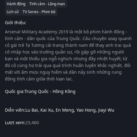
Hành động
Tình cảm - Lãng mạn
Lịch sử
TV Series - Phim bộ
Giới thiệu:
Arsenal Military Academy
2019 là một bộ phim hành động -
tình cảm - dân quốc của Trung Quốc. Câu chuyện xoay quanh
cô gái trẻ Tạ Tương cải trang thành nam để thay anh trai quá
cố nhập học vào trường quân sự, rồi gặp gỡ những người
bạn và một thiếu gia ngỗ nghịch nhưng đầy nhiệt huyết; từ
đó cô cùng họ trải qua quá trình huấn luyện khắc nghiệt, đối
mặt với âm mưu nguy hiểm và dần nảy sinh những rung
động tình cảm giữa thời loạn lạc.
Quốc gia:
Trung Quốc - Hồng Kông
Diễn viên:
Lu Bai
Kai Xu
En Meng
Yao Hong
Jiayi Wu
Lượt xem:
23,460