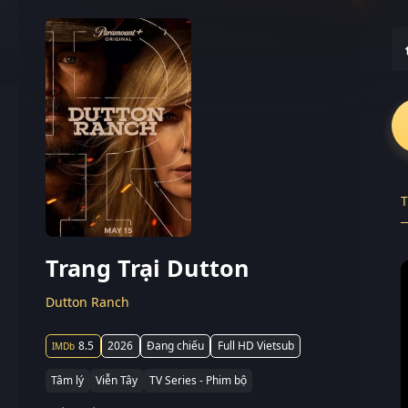
T
Trang Trại Dutton
Dutton Ranch
8.5
2026
Đang chiếu
Full HD Vietsub
Tâm lý
Viễn Tây
TV Series - Phim bộ