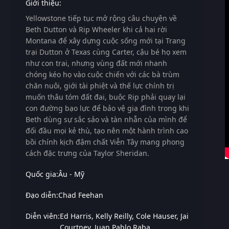
Giới thiệu:
Yellowstone tiếp tục mở rộng câu chuyện về
Beth Dutton và Rip Wheeler khi cả hai rời
Montana để xây dựng cuộc sống mới tại Trang
trại Dutton ở Texas cùng Carter, cậu bé họ xem
như con trai, nhưng vùng đất mới nhanh
chóng kéo họ vào cuộc chiến với các bà trùm
chăn nuôi, giới tài phiệt và thế lực chính trị
muốn thâu tóm đất đai, buộc Rip phải quay lại
con đường bạo lực để bảo vệ gia đình trong khi
Beth dùng sự sắc sảo và tàn nhẫn của mình để
đối đầu mọi kẻ thù, tạo nên một hành trình cao
bồi chính kịch đậm chất Viễn Tây mang phong
cách đặc trưng của Taylor Sheridan.
Quốc gia:
Âu - Mỹ
Đạo diễn:
Chad Feehan
Diễn viên:
Ed Harris
Kelly Reilly
Cole Hauser
Jai
Courtney
Juan Pablo Raba