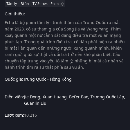
Tâm lý
Bí ẩn
TV Series - Phim bộ
Giới thiệu:
Echo
là bộ phim tâm lý - trinh thám của Trung Quốc ra mắt
năm 2023, có sự tham gia của
Song Jia
và
Wang Yang
. Phim
xoay quanh một nữ cảnh sát đang điều tra một vụ án mạng
phức tạp. Trong quá trình điều tra, cô dần phát hiện ra nhiều
bí mật liên quan đến những người xung quanh mình, khiến
ranh giới giữa sự thật và dối trá trở nên khó phân biệt. Câu
chuyện tập trung vào yếu tố tâm lý, những bí mật cá nhân và
hành trình tìm ra sự thật phía sau vụ án.
Quốc gia:
Trung Quốc - Hồng Kông
Diễn viên:
Jie Dong
Xuan Huang
Bei'er Bao
Trương Quốc Lập
Guanlin Liu
Lượt xem:
10,216