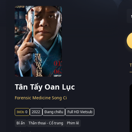
T
Tân Tẩy Oan Lục
Forensic Medicine Song Ci
0
2022
Đang chiếu
Full HD Vietsub
Bí ẩn
Thần thoại - Cổ trang
Phim lẻ