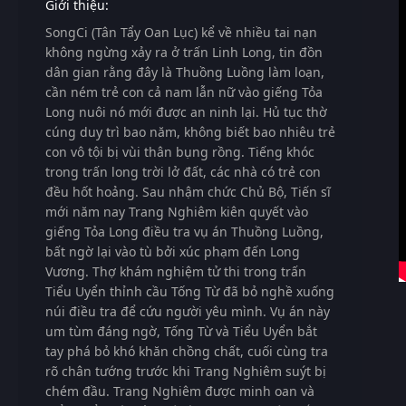
Giới thiệu:
SongCi (Tân Tẩy Oan Lục)
kể về nhiều tai nạn
không ngừng xảy ra ở trấn Linh Long, tin đồn
dân gian rằng đây là Thuồng Luồng làm loạn,
cần ném trẻ con cả nam lẫn nữ vào giếng Tỏa
Long nuôi nó mới được an ninh lại. Hủ tục thờ
cúng duy trì bao năm, không biết bao nhiêu trẻ
con vô tội bị vùi thân bụng rồng. Tiếng khóc
trong trấn long trời lở đất, các nhà có trẻ con
đều hốt hoảng. Sau nhậm chức Chủ Bộ, Tiến sĩ
mới năm nay Trang Nghiêm kiên quyết vào
giếng Tỏa Long điều tra vụ án Thuồng Luồng,
bất ngờ lại vào tù bởi xúc phạm đến Long
Vương. Thợ khám nghiệm tử thi trong trấn
Tiểu Uyển thỉnh cầu Tống Từ đã bỏ nghề xuống
núi điều tra để cứu người yêu mình. Vụ án này
um tùm đáng ngờ, Tống Từ và Tiểu Uyển bắt
tay phá bỏ khó khăn chồng chất, cuối cùng tra
rõ chân tướng trước khi Trang Nghiêm suýt bị
chém đầu. Trang Nghiêm được minh oan và