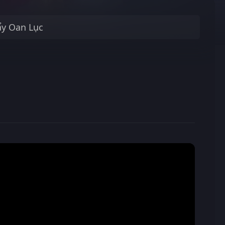
ẩy Oan Lục