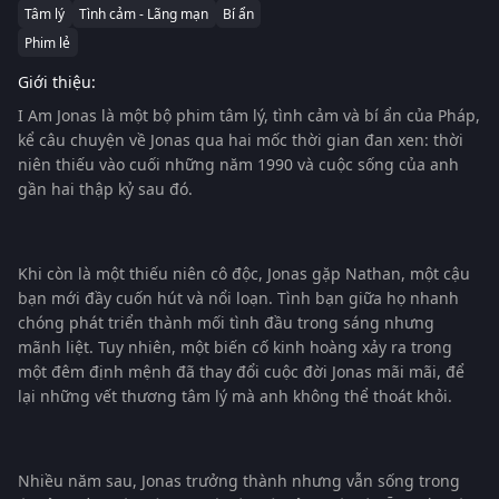
Tâm lý
Tình cảm - Lãng mạn
Bí ẩn
Phim lẻ
Giới thiệu:
I Am Jonas là một bộ phim tâm lý, tình cảm và bí ẩn của Pháp,
kể câu chuyện về Jonas qua hai mốc thời gian đan xen: thời
niên thiếu vào cuối những năm 1990 và cuộc sống của anh
gần hai thập kỷ sau đó.
Khi còn là một thiếu niên cô độc, Jonas gặp Nathan, một cậu
bạn mới đầy cuốn hút và nổi loạn. Tình bạn giữa họ nhanh
chóng phát triển thành mối tình đầu trong sáng nhưng
mãnh liệt. Tuy nhiên, một biến cố kinh hoàng xảy ra trong
một đêm định mệnh đã thay đổi cuộc đời Jonas mãi mãi, để
lại những vết thương tâm lý mà anh không thể thoát khỏi.
Nhiều năm sau, Jonas trưởng thành nhưng vẫn sống trong