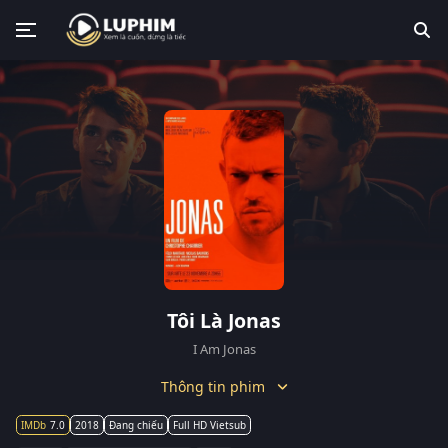
Tôi Là Jonas
I Am Jonas
Thông tin phim
7.0
2018
Đang chiếu
Full HD Vietsub