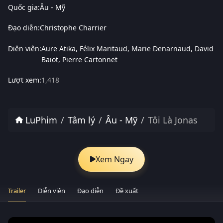
Quốc gia:
Âu - Mỹ
Đạo diễn:
Christophe Charrier
Diễn viên:
Aure Atika
Félix Maritaud
Marie Denarnaud
David
Baïot
Pierre Cartonnet
Lượt xem:
1,418
LuPhim
Tâm lý
Âu - Mỹ
Tôi Là Jonas
Xem Ngay
Trailer
Diễn viên
Đạo diễn
Đề xuất