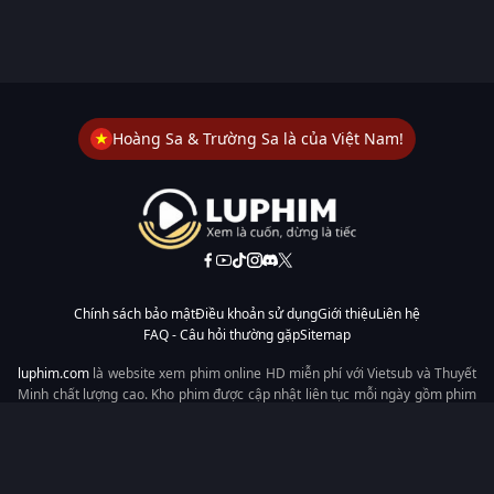
Hoàng Sa & Trường Sa là của Việt Nam!
Chính sách bảo mật
Điều khoản sử dụng
Giới thiệu
Liên hệ
FAQ - Câu hỏi thường gặp
Sitemap
luphim.com
là website xem phim online HD miễn phí với Vietsub và Thuyết
Minh chất lượng cao. Kho phim được cập nhật liên tục mỗi ngày gồm phim
lẻ, phim chiếu rạp, phim Trung Quốc, Hàn Quốc, cổ trang, hiện đại, tình
cảm và hành động. Tốc độ tải nhanh, giao diện dễ dùng, xem mượt trên
mọi thiết bị, mang đến trải nghiệm xem phim tiện lợi cho người yêu phim
tại Việt Nam.