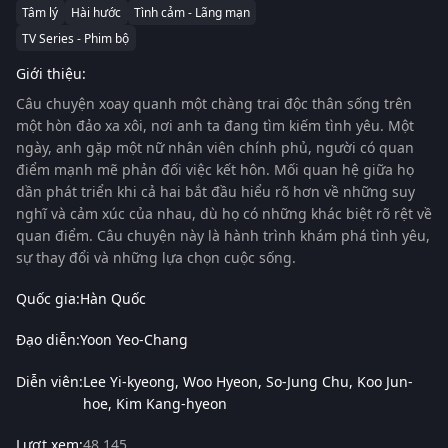
Tâm lý
Hài hước
Tình cảm - Lãng mạn
TV Series - Phim bộ
Giới thiệu:
Câu chuyện xoay quanh một chàng trai độc thân sống trên
một hòn đảo xa xôi, nơi anh ta đang tìm kiếm tình yêu. Một
ngày, anh gặp một nữ nhân viên chính phủ, người có quan
điểm mạnh mẽ phản đối việc kết hôn. Mối quan hệ giữa họ
dần phát triển khi cả hai bắt đầu hiểu rõ hơn về những suy
nghĩ và cảm xúc của nhau, dù họ có những khác biệt rõ rệt về
quan điểm. Câu chuyện này là hành trình khám phá tình yêu,
sự thay đổi và những lựa chọn cuộc sống.
Quốc gia:
Hàn Quốc
Đạo diễn:
Yoon Yeo-Chang
Diễn viên:
Lee Yi-kyeong
Woo Hyeon
So-Jung Chu
Koo Jun-
hoe
Kim Kang-hyeon
Lượt xem:
48,145