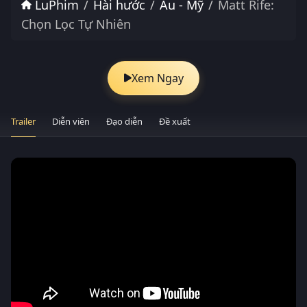
LuPhim
Hài hước
Âu - Mỹ
Matt Rife:
Chọn Lọc Tự Nhiên
Xem Ngay
Trailer
Diễn viên
Đạo diễn
Đề xuất