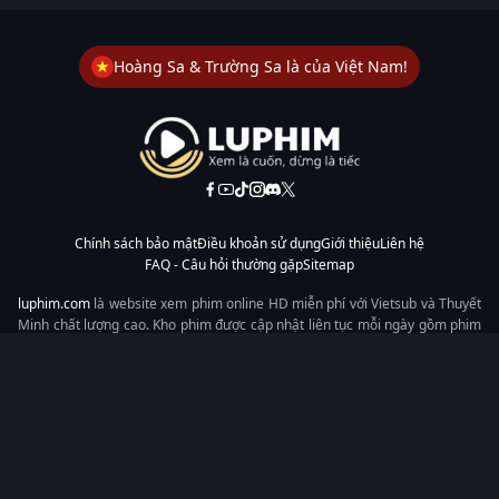
Hoàng Sa & Trường Sa là của Việt Nam!
Chính sách bảo mật
Điều khoản sử dụng
Giới thiệu
Liên hệ
FAQ - Câu hỏi thường gặp
Sitemap
luphim.com
là website xem phim online HD miễn phí với Vietsub và Thuyết
Minh chất lượng cao. Kho phim được cập nhật liên tục mỗi ngày gồm phim
lẻ, phim chiếu rạp, phim Trung Quốc, Hàn Quốc, cổ trang, hiện đại, tình
cảm và hành động. Tốc độ tải nhanh, giao diện dễ dùng, xem mượt trên
mọi thiết bị, mang đến trải nghiệm xem phim tiện lợi cho người yêu phim
tại Việt Nam.
Từ khóa tìm kiếm:
luphim.com
LuPhim
Phim Thuyết Minh
Phim Hay
Phim Mới
Phim Online