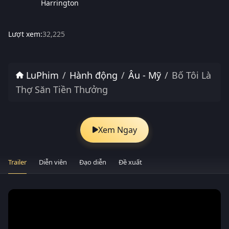
Harrington
Lượt xem:
32,225
LuPhim
Hành động
Âu - Mỹ
Bố Tôi Là
Thợ Săn Tiền Thưởng
Xem Ngay
Trailer
Diễn viên
Đạo diễn
Đề xuất