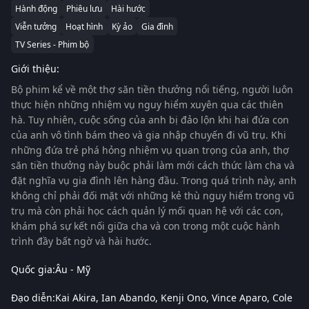
Hành động
Phiêu lưu
Hài hước
Viễn tưởng
Hoạt hình
Kỳ ảo
Gia đình
TV Series - Phim bộ
Giới thiệu:
Bộ phim kể về một thợ săn tiền thưởng nổi tiếng, người luôn
thực hiện những nhiệm vụ nguy hiểm xuyên qua các thiên
hà. Tuy nhiên, cuộc sống của anh bị đảo lộn khi hai đứa con
của anh vô tình bám theo và gia nhập chuyến đi vũ trụ. Khi
những đứa trẻ phá hỏng nhiệm vụ quan trọng của anh, thợ
săn tiền thưởng này buộc phải làm mới cách thức làm cha và
đặt nghĩa vụ gia đình lên hàng đầu. Trong quá trình này, anh
không chỉ phải đối mặt với những kẻ thù nguy hiểm trong vũ
trụ mà còn phải học cách quản lý mối quan hệ với các con,
khám phá sự kết nối giữa cha và con trong một cuộc hành
trình đầy bất ngờ và hài hước.
Quốc gia:
Âu - Mỹ
Đạo diễn:
Kai Akira
Ian Abando
Kenji Ono
Vince Aparo
Cole