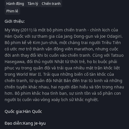
Hành động
Tâm lý
Chiến tranh
Phim lẻ
Giới thiệu:
My Way (2011)
là một bộ phim chiến tranh - chính kịch của
Hàn Quốc với sự tham gia của
Jang Dong-gun
và
Joe Odagiri
.
Bộ phim kể về Kim Jun-shik, một chàng trai người Triều Tiên
có ước mơ trở thành vận động viên marathon, nhưng cuộc
đời anh thay đổi khi bị cuốn vào chiến tranh. Cùng với Tatsuo
Hasegawa, đối thủ người Nhật từ thời trẻ, họ bị buộc phải
phục vụ trong quân đội và trải qua nhiều mặt trận khốc liệt
trong
World War II
. Trải qua những biến cố tàn khốc của
chiến tranh, từ quân đội Nhật Bản đến trại tù binh và những
chiến tuyến khác nhau, hai người dần hiểu và tôn trọng nhau
hơn. Bộ phim khắc họa tình bạn, sự sinh tồn và số phận con
người bị cuốn vào vòng xoáy lịch sử khắc nghiệt.
Quốc gia:
Hàn Quốc
Đạo diễn:
Kang Je-kyu