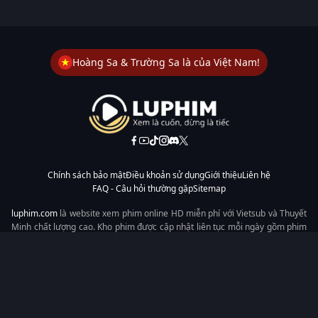
Hoàng Sa & Trường Sa là của Việt Nam!
Chính sách bảo mật
Điều khoản sử dụng
Giới thiệu
Liên hệ
FAQ - Câu hỏi thường gặp
Sitemap
luphim.com
là website xem phim online HD miễn phí với Vietsub và Thuyết
Minh chất lượng cao. Kho phim được cập nhật liên tục mỗi ngày gồm phim
lẻ, phim chiếu rạp, phim Trung Quốc, Hàn Quốc, cổ trang, hiện đại, tình
cảm và hành động. Tốc độ tải nhanh, giao diện dễ dùng, xem mượt trên
mọi thiết bị, mang đến trải nghiệm xem phim tiện lợi cho người yêu phim
tại Việt Nam.
Từ khóa tìm kiếm:
luphim.com
LuPhim
Phim Thuyết Minh
Phim Hay
Phim Mới
Phim Online