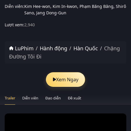
Diễn viên:
Kim Hee-won
Kim In-kwon
Phạm Băng Băng
Shirô
Sano
Jang Dong-Gun
Lượt xem:
2,940
LuPhim
Hành động
Hàn Quốc
Chặng
Đường Tôi Đi
Xem Ngay
Trailer
Diễn viên
Đạo diễn
Đề xuất