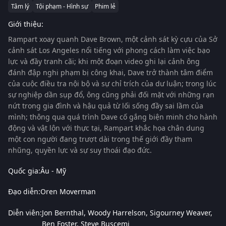
Tâm lý
Tội phạm - Hình sự
Phim lẻ
Giới thiệu:
Rampart
xoay quanh Dave Brown, một cảnh sát kỳ cựu của Sở
cảnh sát Los Angeles nổi tiếng với phong cách làm việc bạo
lực và đầy tranh cãi; khi một đoạn video ghi lại cảnh ông
đánh đập nghi phạm bị công khai, Dave trở thành tâm điểm
của cuộc điều tra nội bộ và sự chỉ trích của dư luận; trong lúc
sự nghiệp dần sụp đổ, ông cũng phải đối mặt với những rạn
nứt trong gia đình và hậu quả từ lối sống đầy sai lầm của
mình; thông qua quá trình Dave cố gắng biện minh cho hành
động và vật lộn với thực tại,
Rampart
khắc họa chân dung
một con người đang trượt dài trong thế giới đầy tham
nhũng, quyền lực và sự suy thoái đạo đức.
Quốc gia:
Âu - Mỹ
Đạo diễn:
Oren Moverman
Diễn viên:
Jon Bernthal
Woody Harrelson
Sigourney Weaver
Ben Foster
Steve Buscemi