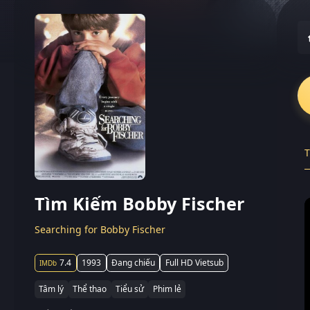
T
Tìm Kiếm Bobby Fischer
Searching for Bobby Fischer
7.4
1993
Đang chiếu
Full HD Vietsub
Tâm lý
Thể thao
Tiểu sử
Phim lẻ