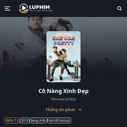
Cô Nàng Xinh Đẹp
She was pretty
Thông tin phim
7.5
2015
Đang chiếu
Full HD Vietsub