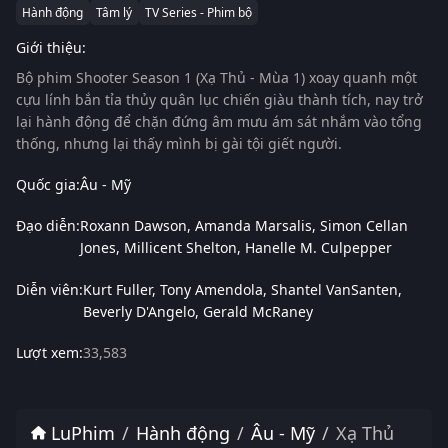
Hành động
Tâm lý
TV Series - Phim bộ
Giới thiệu:
Bộ phim
Shooter Season 1 (Xạ Thủ - Mùa 1)
xoay quanh một
cựu lính bắn tỉa thủy quân lục chiến giàu thành tích, nay trở
lại hành động để chặn đứng âm mưu ám sát nhắm vào tổng
thống, nhưng lại thấy mình bị gài tội giết người.
Quốc gia:
Âu - Mỹ
Đạo diễn:
Roxann Dawson
Amanda Marsalis
Simon Cellan
Jones
Millicent Shelton
Hanelle M. Culpepper
Diễn viên:
Kurt Fuller
Tony Amendola
Shantel VanSanten
Beverly D'Angelo
Gerald McRaney
Lượt xem:
33,583
LuPhim
Hành động
Âu - Mỹ
Xạ Thủ