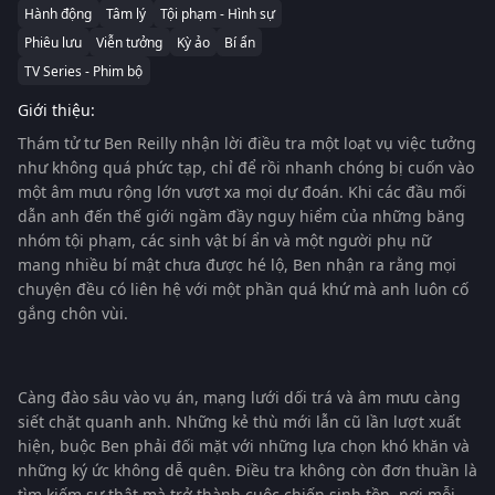
Hành động
Tâm lý
Tội phạm - Hình sự
Phiêu lưu
Viễn tưởng
Kỳ ảo
Bí ẩn
TV Series - Phim bộ
Giới thiệu:
Thám tử tư Ben Reilly nhận lời điều tra một loạt vụ việc tưởng
như không quá phức tạp, chỉ để rồi nhanh chóng bị cuốn vào
một âm mưu rộng lớn vượt xa mọi dự đoán. Khi các đầu mối
dẫn anh đến thế giới ngầm đầy nguy hiểm của những băng
nhóm tội phạm, các sinh vật bí ẩn và một người phụ nữ
mang nhiều bí mật chưa được hé lộ, Ben nhận ra rằng mọi
chuyện đều có liên hệ với một phần quá khứ mà anh luôn cố
gắng chôn vùi.
Càng đào sâu vào vụ án, mạng lưới dối trá và âm mưu càng
siết chặt quanh anh. Những kẻ thù mới lẫn cũ lần lượt xuất
hiện, buộc Ben phải đối mặt với những lựa chọn khó khăn và
những ký ức không dễ quên. Điều tra không còn đơn thuần là
tìm kiếm sự thật mà trở thành cuộc chiến sinh tồn, nơi mỗi