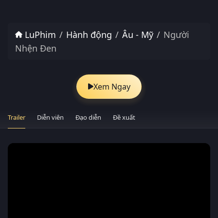
LuPhim
Hành động
Âu - Mỹ
Người
Nhện Đen
Xem Ngay
Trailer
Diễn viên
Đạo diễn
Đề xuất