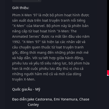
Giới thiệu:
Phim
X-Men '97
là một bộ phim hoạt hình được
sản xuất dựa trên loạt truyện tranh nổi tiếng
"X-Men" của Marvel. Bộ phim này là phiên bản
nâng cấp từ loạt hoạt hình "X-Men: The
Animated Series" được ra mắt lần đầu vào năm
1992. "X-Men '97" tái hiện lại các nhân vật và
câu chuyện quen thuộc từ loạt truyện tranh
gốc, đồng thời mang đến những phần mới mẻ
và hấp dẫn. Với sự kết hợp giữa hành động,
phiêu lưu và yếu tố siêu năng lực, bộ phim hứa
hẹn là một cuộc phiêu lưu đầy thú vị cho cả
những người hâm mộ cũ và mới của dòng
truyện X-Men.
Quốc gia:
Âu - Mỹ
Đạo diễn:
Jake Castorena
Emi Yonemura
Chase
Conley