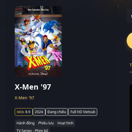
T
X-Men '97
X-Men '97
8.9
2024
Đang chiếu
Full HD Vietsub
Hành động
Phiêu lưu
Hoạt hình
TV Series - Phim bộ