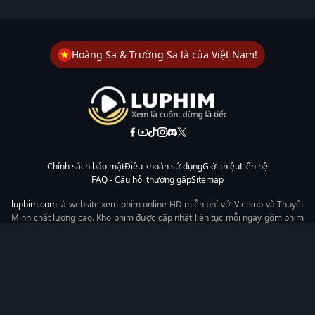
Hoàng Sa & Trường Sa là của Việt Nam!
Chính sách bảo mật
Điều khoản sử dụng
Giới thiệu
Liên hệ
FAQ - Câu hỏi thường gặp
Sitemap
luphim.com
là website xem phim online HD miễn phí với Vietsub và Thuyết
Minh chất lượng cao. Kho phim được cập nhật liên tục mỗi ngày gồm phim
lẻ, phim chiếu rạp, phim Trung Quốc, Hàn Quốc, cổ trang, hiện đại, tình
cảm và hành động. Tốc độ tải nhanh, giao diện dễ dùng, xem mượt trên
mọi thiết bị, mang đến trải nghiệm xem phim tiện lợi cho người yêu phim
tại Việt Nam.
Từ khóa tìm kiếm:
luphim.com
LuPhim
Phim Thuyết Minh
Phim Hay
Phim Mới
Phim Online