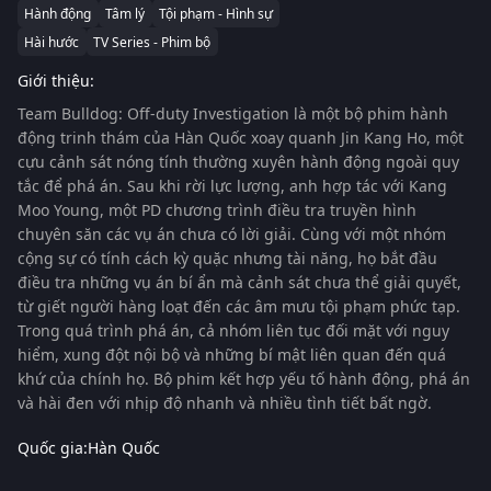
Hành động
Tâm lý
Tội phạm - Hình sự
Hài hước
TV Series - Phim bộ
Giới thiệu:
Team Bulldog: Off-duty Investigation
là một bộ phim hành
động trinh thám của Hàn Quốc xoay quanh Jin Kang Ho, một
cựu cảnh sát nóng tính thường xuyên hành động ngoài quy
tắc để phá án. Sau khi rời lực lượng, anh hợp tác với Kang
Moo Young, một PD chương trình điều tra truyền hình
chuyên săn các vụ án chưa có lời giải. Cùng với một nhóm
cộng sự có tính cách kỳ quặc nhưng tài năng, họ bắt đầu
điều tra những vụ án bí ẩn mà cảnh sát chưa thể giải quyết,
từ giết người hàng loạt đến các âm mưu tội phạm phức tạp.
Trong quá trình phá án, cả nhóm liên tục đối mặt với nguy
hiểm, xung đột nội bộ và những bí mật liên quan đến quá
khứ của chính họ. Bộ phim kết hợp yếu tố hành động, phá án
và hài đen với nhịp độ nhanh và nhiều tình tiết bất ngờ.
Quốc gia:
Hàn Quốc