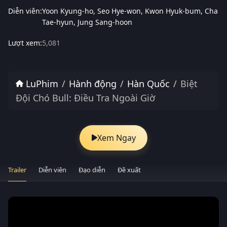
Diễn viên:
Yoon Kyung-ho
Seo Hye-won
Kwon Hyuk-bum
Cha
Tae-hyun
Jung Sang-hoon
Lượt xem:
5,081
LuPhim
Hành động
Hàn Quốc
Biệt
Đội Chó Bull: Điều Tra Ngoài Giờ
Xem Ngay
Trailer
Diễn viên
Đạo diễn
Đề xuất