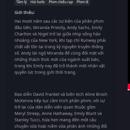
Tâm lý
Hài hước
Phim chiếu rạp
Phim lẻ
Giới thiệu:
Hai mươi năm sau các sự kiện của phần phim
đầu tiên, Miranda Priestly, Andy Sachs, Emily
Charlton và Nigel trở lại giữa nhịp sống hào
nhoáng của New York, khi tạp chí Runway phải
chật vật tồn tại trong kỷ nguyên truyền thông
số. Andy tái ngộ Miranda để cùng đối mặt với
những thách thức mới của ngành xuất bản,
trong khi Emily nay đã trở thành một nhân vật
quyền lực trong giới thời trang.
Đạo diễn David Frankel và biên kịch Aline Brosh
McKenna tiếp tục cầm trịch phần phim, với sự
trở lại của dàn diễn viên quen thuộc gồm
Meryl Streep, Anne Hathaway, Emily Blunt và
Stanley Tucci, hứa hẹn mang đến một câu
chuyện vừa hoài niệm vừa phản ánh những đổi