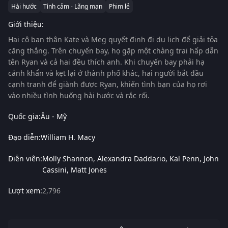
Hài hước
Tình cảm - Lãng mạn
Phim lẻ
Giới thiệu:
Hai cô bạn thân Kate và Meg quyết định đi du lịch để giải tỏa
căng thẳng. Trên chuyến bay, họ gặp một chàng trai hấp dẫn
tên Ryan và cả hai đều thích anh. Khi chuyến bay phải hạ
cánh khẩn và kẹt lại ở thành phố khác, hai người bắt đầu
cạnh tranh để giành được Ryan, khiến tình bạn của họ rơi
vào nhiều tình huống hài hước và rắc rối.
Quốc gia:
Âu - Mỹ
Đạo diễn:
William H. Macy
Diễn viên:
Molly Shannon
Alexandra Daddario
Kal Penn
John
Cassini
Matt Jones
Lượt xem:
2,796