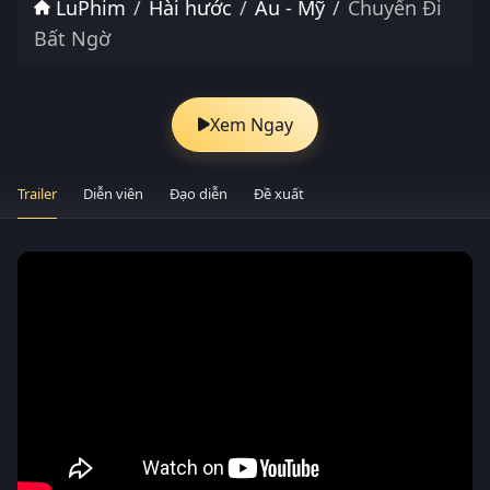
LuPhim
Hài hước
Âu - Mỹ
Chuyến Đi
Bất Ngờ
Xem Ngay
Trailer
Diễn viên
Đạo diễn
Đề xuất