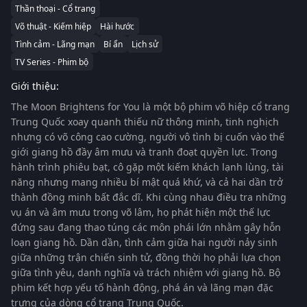
Thần thoại - Cổ trang
Võ thuật - Kiếm hiệp
Hài hước
Tình cảm - Lãng mạn
Bí ẩn
Lịch sử
TV Series - Phim bộ
Giới thiệu:
The Moon Brightens for You
là một bộ phim võ hiệp cổ trang
Trung Quốc xoay quanh thiếu nữ thông minh, tinh nghịch
nhưng có võ công cao cường, người vô tình bị cuốn vào thế
giới giang hồ đầy âm mưu và tranh đoạt quyền lực. Trong
hành trình phiêu bạt, cô gặp một kiếm khách lạnh lùng, tài
năng nhưng mang nhiều bí mật quá khứ, và cả hai dần trở
thành đồng minh bất đắc dĩ. Khi cùng nhau điều tra những
vụ án và âm mưu trong võ lâm, họ phát hiện một thế lực
đứng sau đang thao túng các môn phái lớn nhằm gây hỗn
loạn giang hồ. Dần dần, tình cảm giữa hai người nảy sinh
giữa những trận chiến sinh tử, đồng thời họ phải lựa chọn
giữa tình yêu, danh nghĩa và trách nhiệm với giang hồ. Bộ
phim kết hợp yếu tố hành động, phá án và lãng mạn đặc
trưng của dòng cổ trang Trung Quốc.