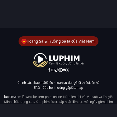
Hoàng Sa & Trường Sa là của Việt Nam!
Chính sách bảo mật
Điều khoản sử dụng
Giới thiệu
Liên hệ
FAQ - Câu hỏi thường gặp
Sitemap
luphim.com
là website xem phim online HD miễn phí với Vietsub và Thuyết
Minh chất lượng cao. Kho phim được cập nhật liên tục mỗi ngày gồm phim
lẻ, phim chiếu rạp, phim Trung Quốc, Hàn Quốc, cổ trang, hiện đại, tình
cảm và hành động. Tốc độ tải nhanh, giao diện dễ dùng, xem mượt trên
mọi thiết bị, mang đến trải nghiệm xem phim tiện lợi cho người yêu phim