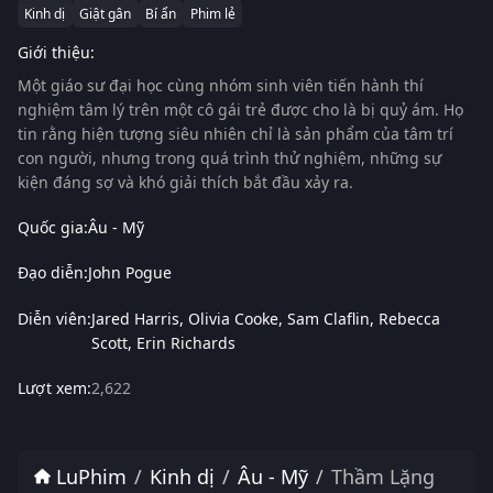
Kinh dị
Giật gân
Bí ẩn
Phim lẻ
Giới thiệu:
Một giáo sư đại học cùng nhóm sinh viên tiến hành thí
nghiệm tâm lý trên một cô gái trẻ được cho là bị quỷ ám. Họ
tin rằng hiện tượng siêu nhiên chỉ là sản phẩm của tâm trí
con người, nhưng trong quá trình thử nghiệm, những sự
kiện đáng sợ và khó giải thích bắt đầu xảy ra.
Quốc gia:
Âu - Mỹ
Đạo diễn:
John Pogue
Diễn viên:
Jared Harris
Olivia Cooke
Sam Claflin
Rebecca
Scott
Erin Richards
Lượt xem:
2,622
LuPhim
Kinh dị
Âu - Mỹ
Thầm Lặng