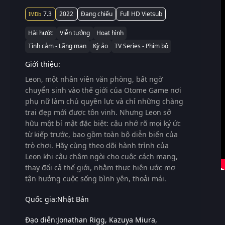
7.3
2022
Đang chiếu
Full HD Vietsub
Hài hước
Viễn tưởng
Hoạt hình
Tình cảm - Lãng mạn
Kỳ ảo
TV Series - Phim bộ
Giới thiệu:
Leon, một nhân viên văn phòng, bất ngờ
chuyển sinh vào thế giới của Otome Game nơi
phụ nữ làm chủ quyền lực và chỉ những chàng
trai đẹp mới được tôn vinh. Nhưng Leon sở
hữu một bí mật đặc biệt: cậu nhớ rõ mọi ký ức
từ kiếp trước, bao gồm toàn bộ diễn biến của
trò chơi. Hãy cùng theo dõi hành trình của
Leon khi cậu châm ngòi cho cuộc cách mạng,
thay đổi cả thế giới, nhằm thực hiện ước mơ
tận hưởng cuộc sống bình yên, thoải mái.
Quốc gia:
Nhật Bản
Đạo diễn:
Jonathan Rigg
Kazuya Miura