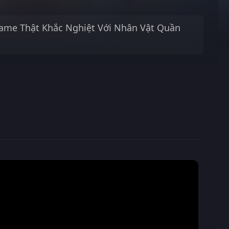
ame Thật Khắc Nghiệt Với Nhân Vật Quần