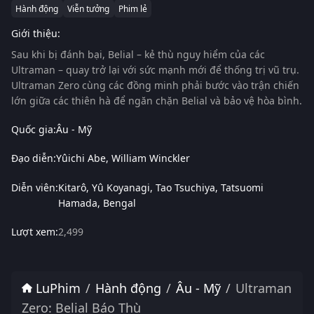
Hành động
Viễn tưởng
Phim lẻ
Giới thiệu:
Sau khi bị đánh bại, Belial – kẻ thù nguy hiểm của các
Ultraman – quay trở lại với sức mạnh mới để thống trị vũ trụ.
Ultraman Zero cùng các đồng minh phải bước vào trận chiến
lớn giữa các thiên hà để ngăn chặn Belial và bảo vệ hòa bình.
Quốc gia:
Âu - Mỹ
Đạo diễn:
Yûichi Abe
William Winckler
Diễn viên:
Kitarô
Yû Koyanagi
Tao Tsuchiya
Tatsuomi
Hamada
Bengal
Lượt xem:
2,499
LuPhim
Hành động
Âu - Mỹ
Ultraman
Zero: Belial Báo Thù