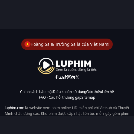
Hoàng Sa & Trường Sa là của Việt Nam!
Chính sách bảo mật
Điều khoản sử dụng
Giới thiệu
Liên hệ
FAQ - Câu hỏi thường gặp
Sitemap
luphim.com
là website xem phim online HD miễn phí với Vietsub và Thuyết
Minh chất lượng cao. Kho phim được cập nhật liên tục mỗi ngày gồm phim
lẻ, phim chiếu rạp, phim Trung Quốc, Hàn Quốc, cổ trang, hiện đại, tình
cảm và hành động. Tốc độ tải nhanh, giao diện dễ dùng, xem mượt trên
mọi thiết bị, mang đến trải nghiệm xem phim tiện lợi cho người yêu phim