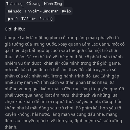
Thần thoại - Cổ trang
Hành động
Hài hước
Tình cảm - Lãng mạn
Kỳ ảo
Lịch sử
TV Series - Phim bộ
Giới thiệu:
Unique Lady
là một bộ phim cổ trang lãng mạn pha yếu tố
giả tưởng của Trung Quốc, xoay quanh Lâm Lạc Cảnh, một cô
gái hiện đại bất ngờ bị cuốn vào thế giới của một trò chơi
thực tế ảo. Để có thể trở về thế giới thật, cô phải hoàn thành
nhiệm vụ tìm được "chân ái" của mình trong thế giới game,
nơi mỗi lựa chọn đều có thể làm thay đổi cốt truyện và số
phận của các nhân vật. Trong hành trình đó, Lạc Cảnh gặp
nhiều mỹ nam với tính cách và thân phận khác nhau, từ
những vương gia, kiếm khách đến các công tử quyền quý. Cô
phải vượt qua hàng loạt âm mưu, thử thách và những lựa
chọn khó khăn để tìm ra người thực sự yêu mình, đồng thời
khám phá bí mật đằng sau trò chơi. Bộ phim kết hợp yếu tố
xuyên không, hài hước, lãng mạn và cung đấu nhẹ, mang
đến câu chuyện giải trí về tình yêu, định mệnh và sự trưởng
thành.