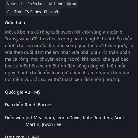
Nhạc kịch
Phiêu lưu
Hài hước
Kỳ ảo
Gia đình
TV Series - Phim bộ
Giới thiệu:
Một cô bé ma cà rồng tuổi tween rời khỏi vùng an toàn ở
Transylvania để theo học trường nội trú nghệ thuật biểu diễn
dành cho con người, lần đầu sống giữa thế giới loài người, cô
vừa theo đuổi đam mê âm nhạc vừa phải giấu kín thân phận
ma cà rồng, mọi chuyện càng rắc rối khi người cha quá bảo
bọc cử một hồn ma nhiệt tình đến sống cùng cô, biến mỗi
ngày thành chuỗi hỗn loạn giữa bí mật, âm nhạc và tình bạn,
nơi niềm vui, rắc rối và thử thách xen lẫn không ngừng.
Quốc gia:
Âu - Mỹ
Đạo diễn:
Randi Barnes
Diễn viên:
Jeff Meacham
Jenna Davis
Kate Reinders
Ariel
Martin
Jiwon Lee
Lượt xem:
18,448