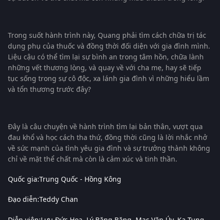
Trong suốt hành trình này, Quang phải tìm cách chữa trị tác
dụng phụ của thuốc và đồng thời đối diện với gia đình mình.
Liệu cậu có thể tìm lại sự bình an trong tâm hồn, chữa lành
những vết thương lòng, và quay về với cha mẹ, hay sẽ tiếp
tục sống trong sự cô độc, xa lánh gia đình vì những hiểu lầm
và tổn thương trước đây?
Đây là câu chuyện về hành trình tìm lại bản thân, vượt qua
đau khổ và học cách tha thứ, đồng thời cũng là lời nhắc nhở
về sức mạnh của tình yêu gia đình và sự trưởng thành không
chỉ về mặt thể chất mà còn là cảm xúc và tinh thần.
Quốc gia:
Trung Quốc - Hồng Kông
Đạo diễn:
Teddy Chan
Diễn viên:
Lưu Đức Hoa
Lý Băng Băng
Mạc Văn Úy
Ka-Tung