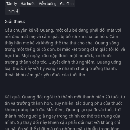
Tâm lý
Hài hước
Viễn tưởng
Gia đình
Phim lẻ
Giới thiệu:
Câu chuyện kể về Quang, một cậu bé đang phải đối mặt với
nỗi đau mất mẹ và cảm giác bị bỏ rơi khi cha tái hôn. Cảm
thấy hận mẹ kế và không thể tha thứ cho cha, Quang sống
trong một thế giới cô đơn, bị mắc kẹt trong cảm giác tội lỗi và
bực tức. Một ngày, cậu gặp được một người lạ có thuốc
trưởng thành cấp tốc. Quyết định thử nghiệm, Quang uống
loại thuốc này với hy vọng sẽ nhanh chóng trưởng thành,
thoát khỏi cảm giác yếu đuối của tuổi thơ.
Kết quả, Quang đột ngột trở thành một thanh niên 20 tuổi, tự
tin và trưởng thành hơn. Tuy nhiên, tác dụng phụ của thuốc
không dừng lại ở đó. Mỗi đêm, Quang lại già đi vài tuổi, trở
thành một người già ngay trong chính cơ thể trẻ trung của
mình. Sự thay đổi này khiến cậu phải đối mặt với không chỉ
sự bất ổn về thể chất mà còn những mâu thuẫn trong lòng.