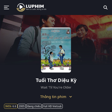
Tuổi Thơ Diệu Kỳ
Wait 'Til You're Older
Thông tin phim
6.6
2005
Đang chiếu
Full HD Vietsub