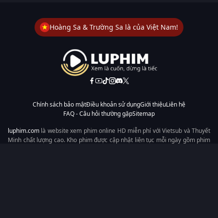
Hoàng Sa & Trường Sa là của Việt Nam!
Chính sách bảo mật
Điều khoản sử dụng
Giới thiệu
Liên hệ
FAQ - Câu hỏi thường gặp
Sitemap
luphim.com
là website xem phim online HD miễn phí với Vietsub và Thuyết
Minh chất lượng cao. Kho phim được cập nhật liên tục mỗi ngày gồm phim
lẻ, phim chiếu rạp, phim Trung Quốc, Hàn Quốc, cổ trang, hiện đại, tình
cảm và hành động. Tốc độ tải nhanh, giao diện dễ dùng, xem mượt trên
mọi thiết bị, mang đến trải nghiệm xem phim tiện lợi cho người yêu phim
tại Việt Nam.
Từ khóa tìm kiếm:
luphim.com
LuPhim
Phim Thuyết Minh
Phim Hay
Phim Mới
Phim Online
Copyright © 2026 by LuPhim - All rights reserved.