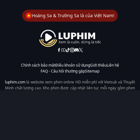
Hoàng Sa & Trường Sa là của Việt Nam!
Chính sách bảo mật
Điều khoản sử dụng
Giới thiệu
Liên hệ
FAQ - Câu hỏi thường gặp
Sitemap
luphim.com
là website xem phim online HD miễn phí với Vietsub và Thuyết
Minh chất lượng cao. Kho phim được cập nhật liên tục mỗi ngày gồm phim
lẻ, phim chiếu rạp, phim Trung Quốc, Hàn Quốc, cổ trang, hiện đại, tình
cảm và hành động. Tốc độ tải nhanh, giao diện dễ dùng, xem mượt trên
mọi thiết bị, mang đến trải nghiệm xem phim tiện lợi cho người yêu phim
tại Việt Nam.
Từ khóa tìm kiếm:
luphim.com
LuPhim
Phim Thuyết Minh
Phim Hay
Phim Mới
Phim Online
Copyright © 2026 by LuPhim - All rights reserved.