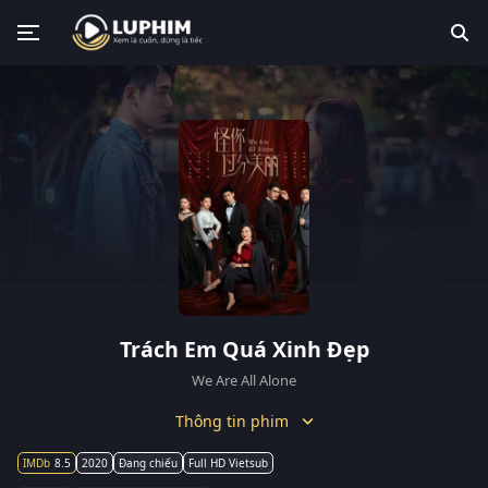
Trách Em Quá Xinh Đẹp
We Are All Alone
Thông tin phim
8.5
2020
Đang chiếu
Full HD Vietsub