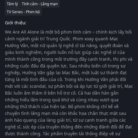
Tâm lý
Tình cảm - Lãng mạn
TV Series - Phim bộ
Giới thiệu:
We Are All Alone
là một bộ phim tình cảm – chính kịch lấy bối
cảnh ngành giải trí Trung Quốc. Phim xoay quanh Mạc
Hướng Vãn, một nữ quản lý nghệ sĩ tài năng, quyết đoán và
giàu kinh nghiệm, người luôn nỗ lực giúp các nghệ sĩ của
mình thành công trong môi trường đầy cạnh tranh, thị phi và
những cuộc đấu đá quyền lực. Sau nhiều biến cố trong sự
nghiệp, Hướng Vãn gặp lại Mạc Bắc, một luật sư thành đạt
từng là mối tình đầu của cô. Trong khi Hướng Vãn phải đối
mặt với các scandal, sự phản bội và áp lực từ giới giải trí, Mạc
Bắc luôn âm thầm ở bên hỗ trợ cô. Cả hai dần hàn gắn
những hiểu lầm trong quá khứ và cùng nhau vượt qua
những thử thách của hiện tại. Bộ phim không chỉ kể về
chuyện tình lãng mạn mà còn khắc họa chân thực mặt sau
ánh hào quang của làng giải trí, từ sự cạnh tranh giữa các
nghệ sĩ, sức ép của truyền thông đến những đánh đổi để đạt
được thành công. Tác phẩm truyền tải thông điệp về sự