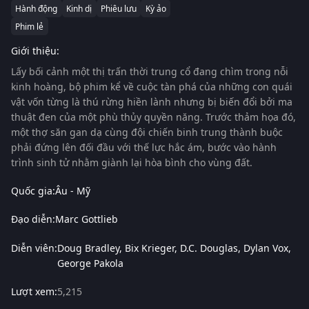
Hành động
Kinh dị
Phiêu lưu
Kỳ ảo
Phim lẻ
Giới thiệu:
Lấy bối cảnh một thị trấn thời trung cổ đang chìm trong nỗi
kinh hoàng, bộ phim kể về cuộc tàn phá của những con quái
vật vốn từng là thú rừng hiền lành nhưng bị biến đổi bởi ma
thuật đen của một phù thủy quyền năng. Trước thảm họa đó,
một thợ săn gan dạ cùng đội chiến binh trung thành buộc
phải đứng lên đối đầu với thế lực hắc ám, bước vào hành
trình sinh tử nhằm giành lại hòa bình cho vùng đất.
Quốc gia:
Âu - Mỹ
Đạo diễn:
Marc Gottlieb
Diễn viên:
Doug Bradley
Bix Krieger
D.C. Douglas
Dylan Vox
George Pakola
Lượt xem:
5,215