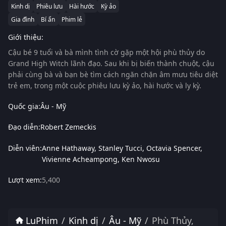
Kinh dị
Phiêu lưu
Hài hước
Kỳ ảo
Gia đình
Bí ẩn
Phim lẻ
Giới thiệu:
Cậu bé 9 tuổi và bà mình tình cờ gặp một hội phù thủy do
Grand High Witch lãnh đạo. Sau khi bị biến thành chuột, cậu
phải cùng bà và bạn bè tìm cách ngăn chặn âm mưu tiêu diệt
trẻ em, trong một cuộc phiêu lưu kỳ ảo, hài hước và ly kỳ.
Quốc gia:
Âu - Mỹ
Đạo diễn:
Robert Zemeckis
Diễn viên:
Anne Hathaway
Stanley Tucci
Octavia Spencer
Vivienne Acheampong
Ken Nwosu
Lượt xem:
5,400
LuPhim
Kinh dị
Âu - Mỹ
Phù Thủy,