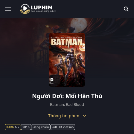
Người Dơi: Mối Hận Thù
Batman: Bad Blood
Thông tin phim
6.7
2016
Đang chiếu
Full HD Vietsub