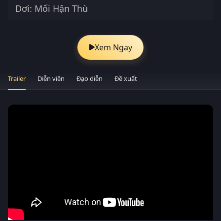
Dơi: Mối Hận Thù
Xem Ngay
Trailer
Diễn viên
Đạo diễn
Đề xuất