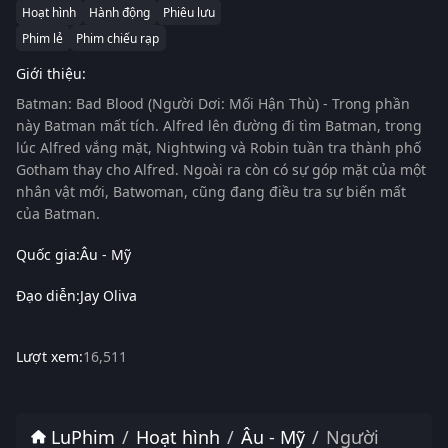
Hoạt hình
Hành động
Phiêu lưu
Phim lẻ
Phim chiếu rạp
Giới thiệu:
Batman: Bad Blood (Người Dơi: Mối Hận Thù)
- Trong phần
này Batman mất tích. Alfred lên đường đi tìm Batman, trong
lúc Alfred vắng mặt, Nightwing và Robin tuần tra thành phố
Gotham thay cho Alfred. Ngoài ra còn có sự góp mặt của một
nhân vật mới, Batwoman, cũng đang điều tra sự biến mất
của Batman.
Quốc gia:
Âu - Mỹ
Đạo diễn:
Jay Oliva
Lượt xem:
16,511
LuPhim
Hoạt hình
Âu - Mỹ
Người