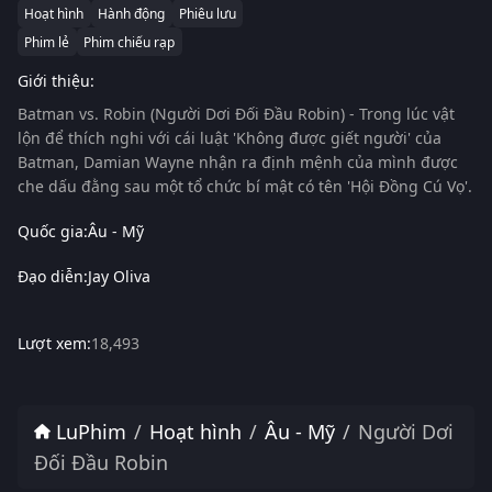
Hoạt hình
Hành động
Phiêu lưu
Phim lẻ
Phim chiếu rạp
Giới thiệu:
Batman vs. Robin (Người Dơi Đối Đầu Robin)
- Trong lúc vật
lộn để thích nghi với cái luật 'Không được giết người' của
Batman, Damian Wayne nhận ra định mệnh của mình được
che dấu đằng sau một tổ chức bí mật có tên 'Hội Đồng Cú Vọ'.
Quốc gia:
Âu - Mỹ
Đạo diễn:
Jay Oliva
Lượt xem:
18,493
LuPhim
Hoạt hình
Âu - Mỹ
Người Dơi
Đối Đầu Robin