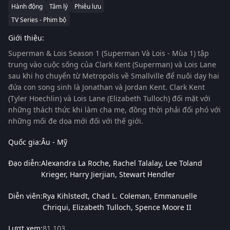
Hành động
Tâm lý
Phiêu lưu
TV Series - Phim bộ
Giới thiệu:
Superman & Lois Season 1 (Superman Và Lois - Mùa 1)
tập
trung vào cuộc sống của Clark Kent (Superman) và Lois Lane
sau khi họ chuyển từ Metropolis về Smallville để nuôi dạy hai
đứa con song sinh là Jonathan và Jordan Kent. Clark Kent
(Tyler Hoechlin) và Lois Lane (Elizabeth Tulloch) đối mặt với
những thách thức khi làm cha mẹ, đồng thời phải đối phó với
những mối đe dọa mới đối với thế giới.
Quốc gia:
Âu - Mỹ
Đạo diễn:
Alexandra La Roche
Rachel Talalay
Lee Toland
Krieger
Harry Jierjian
Stewart Hendler
Diễn viên:
Rya Kihlstedt
Chad L. Coleman
Emmanuelle
Chriqui
Elizabeth Tulloch
Spence Moore II
Lượt xem:
81,103