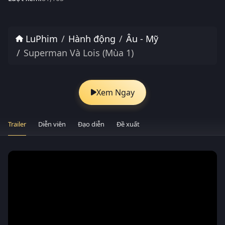
LuPhim
Hành động
Âu - Mỹ
Superman Và Lois (Mùa 1)
Xem Ngay
Trailer
Diễn viên
Đạo diễn
Đề xuất