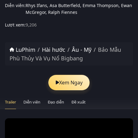
Diễn viên:
Rhys Ifans
Asa Butterfield
Emma Thompson
Ewan
McGregor
Ralph Fiennes
Lượt xem:
9,206
LuPhim
Hài hước
Âu - Mỹ
Bảo Mẫu
Phù Thủy Và Vụ Nổ Bigbang
Xem Ngay
Trailer
Diễn viên
Đạo diễn
Đề xuất