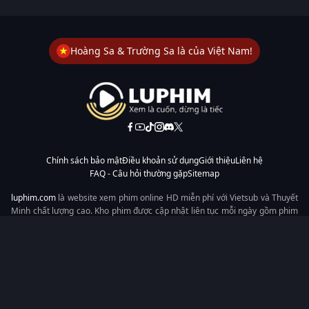
Hoàng Sa & Trường Sa là của Việt Nam!
Chính sách bảo mật
Điều khoản sử dụng
Giới thiệu
Liên hệ
FAQ - Câu hỏi thường gặp
Sitemap
luphim.com
là website xem phim online HD miễn phí với Vietsub và Thuyết
Minh chất lượng cao. Kho phim được cập nhật liên tục mỗi ngày gồm phim
lẻ, phim chiếu rạp, phim Trung Quốc, Hàn Quốc, cổ trang, hiện đại, tình
cảm và hành động. Tốc độ tải nhanh, giao diện dễ dùng, xem mượt trên
mọi thiết bị, mang đến trải nghiệm xem phim tiện lợi cho người yêu phim
tại Việt Nam.
Từ khóa tìm kiếm:
luphim.com
LuPhim
Phim Thuyết Minh
Phim Hay
Phim Mới
Phim Online