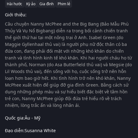
Hài hước
Kỳ ảo
Gia đình
Phim lẻ
Giới thiệu:
Câu chuyện
Nanny McPhee and the Big Bang (Bảo Mẫu Phù
Thủy Và Vụ Nổ Bigbang)
diễn ra trong bối cảnh chiến tranh
thế giới thứ hai tại một nông trại ở Anh. Isabel Green (do
Maggie Gyllenhaal thủ vai) là người phụ nữ độc thân có ba
đứa con, đang phải đối mặt với những khó khăn do chiến
tranh và tình hình kinh tế khó khăn. Khi hai người cháu họ từ
thành phố, Norman (do Asa Butterfield thủ vai) và Megsie (do
Lil Woods thủ vai), đến sống với họ, cuộc sống trở nên hỗn
loạn hơn bao giờ hết. Khi tình hình trở nên khó khăn, Nanny
McPhee xuất hiện để giúp đỡ gia đình Green. Bằng cách sử
dụng những phép màu và sự hiểu biết đặc biệt về tâm hồn
trẻ con, Nanny McPhee giúp đội đứa trẻ hiểu rõ về trách
nhiệm, lòng trắc ẩn và lòng nhân ái.
Quốc gia:
Âu - Mỹ
Đạo diễn:
Susanna White