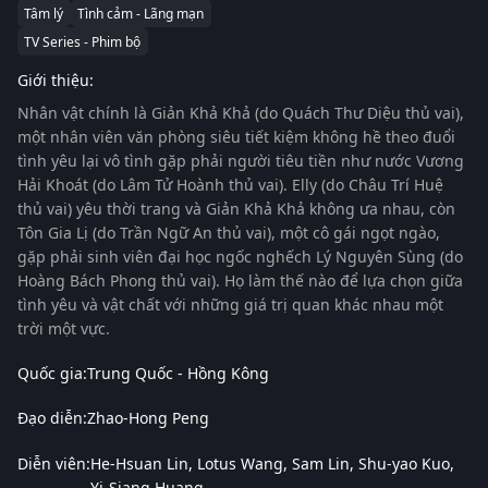
Tâm lý
Tình cảm - Lãng mạn
TV Series - Phim bộ
Giới thiệu:
Nhân vật chính là Giản Khả Khả (do Quách Thư Diệu thủ vai),
một nhân viên văn phòng siêu tiết kiệm không hề theo đuổi
tình yêu lại vô tình gặp phải người tiêu tiền như nước Vương
Hải Khoát (do Lâm Tử Hoành thủ vai). Elly (do Châu Trí Huệ
thủ vai) yêu thời trang và Giản Khả Khả không ưa nhau, còn
Tôn Gia Lị (do Trần Ngữ An thủ vai), một cô gái ngọt ngào,
gặp phải sinh viên đại học ngốc nghếch Lý Nguyên Sùng (do
Hoàng Bách Phong thủ vai). Họ làm thế nào để lựa chọn giữa
tình yêu và vật chất với những giá trị quan khác nhau một
trời một vực.
Quốc gia:
Trung Quốc - Hồng Kông
Đạo diễn:
Zhao-Hong Peng
Diễn viên:
He-Hsuan Lin
Lotus Wang
Sam Lin
Shu-yao Kuo
Yi-Siang Huang