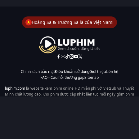
Hoàng Sa & Trường Sa là của Việt Nam!
Chính sách bảo mật
Điều khoản sử dụng
Giới thiệu
Liên hệ
FAQ - Câu hỏi thường gặp
Sitemap
luphim.com
là website xem phim online HD miễn phí với Vietsub và Thuyết
Minh chất lượng cao. Kho phim được cập nhật liên tục mỗi ngày gồm phim
lẻ, phim chiếu rạp, phim Trung Quốc, Hàn Quốc, cổ trang, hiện đại, tình
cảm và hành động. Tốc độ tải nhanh, giao diện dễ dùng, xem mượt trên
mọi thiết bị, mang đến trải nghiệm xem phim tiện lợi cho người yêu phim
tại Việt Nam.
Từ khóa tìm kiếm:
luphim.com
LuPhim
Phim Thuyết Minh
Phim Hay
Phim Mới
Phim Online