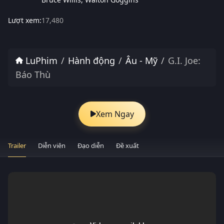
Lượt xem:
17,480
LuPhim
Hành động
Âu - Mỹ
G.I. Joe:
Báo Thù
Xem Ngay
Trailer
Diễn viên
Đạo diễn
Đề xuất